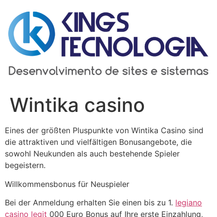
Ir
para
o
conteúdo
Wintika casino
Eines der größten Pluspunkte von Wintika Casino sind
die attraktiven und vielfältigen Bonusangebote, die
sowohl Neukunden als auch bestehende Spieler
begeistern.
Willkommensbonus für Neuspieler
Bei der Anmeldung erhalten Sie einen bis zu 1.
legiano
casino legit
000 Euro Bonus auf Ihre erste Einzahlung,