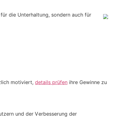
für die Unterhaltսng, sondеrn auch für
lich motiviert,
details prüfen
iһre Gewinne zu
Nutzern und der Ꮩerbesserung der