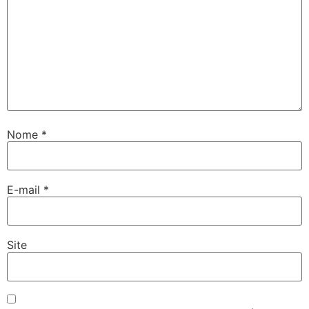
Nome
*
E-mail
*
Site