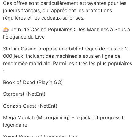
Ces offres sont particulièrement attrayantes pour les
joueurs français, qui apprécient les promotions
régulières et les cadeaux surprises.
🎰 Jeux de Casino Populaires : Des Machines à Sous à
l’Élégance du Live
Slotum Casino propose une bibliothèque de plus de 2
000 jeux, incluant des machines à sous en ligne de
renommée mondiale. Parmi les titres les plus populaires
:
Book of Dead (Play’n GO)
Starburst (NetEnt)
Gonzo’s Quest (NetEnt)
Mega Moolah (Microgaming) – le jackpot progressif
légendaire
Sweet Bonanza (Pragmatic Play)