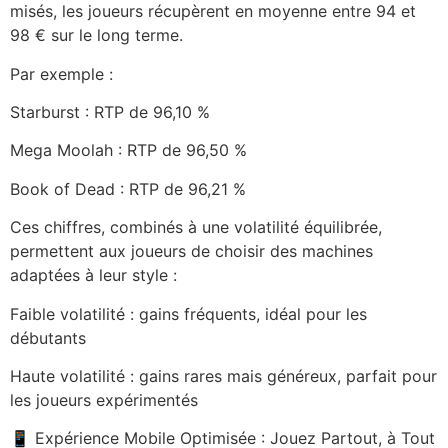
misés, les joueurs récupèrent en moyenne entre 94 et
98 € sur le long terme.
Par exemple :
Starburst : RTP de 96,10 %
Mega Moolah : RTP de 96,50 %
Book of Dead : RTP de 96,21 %
Ces chiffres, combinés à une volatilité équilibrée,
permettent aux joueurs de choisir des machines
adaptées à leur style :
Faible volatilité : gains fréquents, idéal pour les
débutants
Haute volatilité : gains rares mais généreux, parfait pour
les joueurs expérimentés
📱 Expérience Mobile Optimisée : Jouez Partout, à Tout