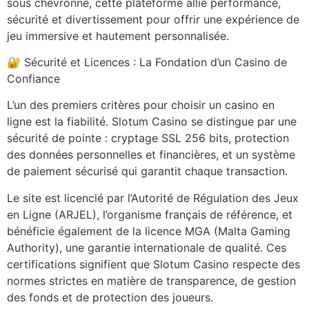
sous chevronné, cette plateforme allie performance,
sécurité et divertissement pour offrir une expérience de
jeu immersive et hautement personnalisée.
🔐 Sécurité et Licences : La Fondation d’un Casino de
Confiance
L’un des premiers critères pour choisir un casino en
ligne est la fiabilité. Slotum Casino se distingue par une
sécurité de pointe : cryptage SSL 256 bits, protection
des données personnelles et financières, et un système
de paiement sécurisé qui garantit chaque transaction.
Le site est licencié par l’Autorité de Régulation des Jeux
en Ligne (ARJEL), l’organisme français de référence, et
bénéficie également de la licence MGA (Malta Gaming
Authority), une garantie internationale de qualité. Ces
certifications signifient que Slotum Casino respecte des
normes strictes en matière de transparence, de gestion
des fonds et de protection des joueurs.