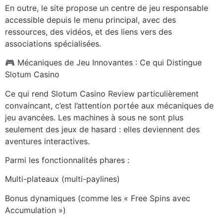
En outre, le site propose un centre de jeu responsable
accessible depuis le menu principal, avec des
ressources, des vidéos, et des liens vers des
associations spécialisées.
🎮 Mécaniques de Jeu Innovantes : Ce qui Distingue
Slotum Casino
Ce qui rend Slotum Casino Review particulièrement
convaincant, c’est l’attention portée aux mécaniques de
jeu avancées. Les machines à sous ne sont plus
seulement des jeux de hasard : elles deviennent des
aventures interactives.
Parmi les fonctionnalités phares :
Multi-plateaux (multi-paylines)
Bonus dynamiques (comme les « Free Spins avec
Accumulation »)