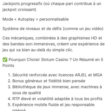
Jackpots progressifs (où chaque pari contribue à un
jackpot croissant)
Mode « Autoplay » personnalisable
Système de niveaux et de défis (comme un jeu vidéo)
Ces mécaniques, combinées à des graphismes HD et
des bandes-son immersives, créent une expérience de
jeu qui va bien au-delà du simple clic.
✅ Pourquoi Choisir Slotum Casino ? Un Résumé en 5
Points
Sécurité renforcée avec licences ARJEL et MGA
Bonus généreux et fidélité bien pensée
Bibliothèque de jeux immense, avec machines à
sous de qualité
RTP élevé et volatilité adaptée à tous les profils
Expérience mobile fluide et jeu responsable
intégré