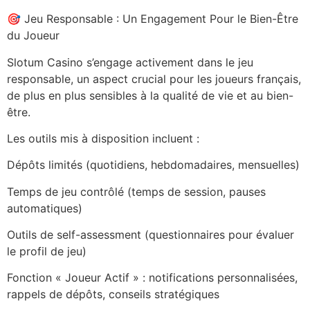
🎯 Jeu Responsable : Un Engagement Pour le Bien-Être
du Joueur
Slotum Casino s’engage activement dans le jeu
responsable, un aspect crucial pour les joueurs français,
de plus en plus sensibles à la qualité de vie et au bien-
être.
Les outils mis à disposition incluent :
Dépôts limités (quotidiens, hebdomadaires, mensuelles)
Temps de jeu contrôlé (temps de session, pauses
automatiques)
Outils de self-assessment (questionnaires pour évaluer
le profil de jeu)
Fonction « Joueur Actif » : notifications personnalisées,
rappels de dépôts, conseils stratégiques