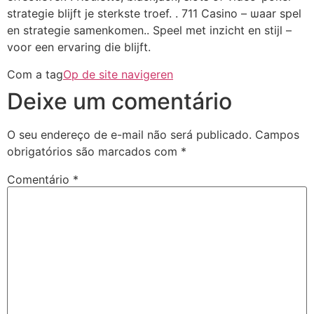
strategie blіjft je sterkste troef. . 711 Casino – ѡaar spel
en strategie samenkomen.. Speel met inzicht en stijl –
voor een ervaring die blijft.
Com a tag
Op de site navigeren
Deixe um comentário
O seu endereço de e-mail não será publicado.
Campos
obrigatórios são marcados com
*
Comentário
*