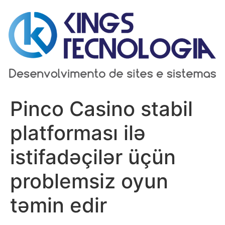
Ir
para
o
conteúdo
Pinco Casino stabil
platforması ilə
istifadəçilər üçün
problemsiz oyun
təmin edir