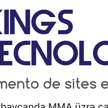
baycanda MMA üzrə canl