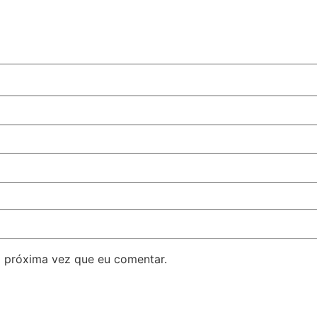
 próxima vez que eu comentar.