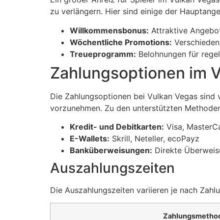
zu verlängern. Hier sind einige der Hauptang
Willkommensbonus:
Attraktive Angebot
Wöchentliche Promotions:
Verschiedene
Treueprogramm:
Belohnungen für regel
Zahlungsoptionen im 
Die Zahlungsoptionen bei Vulkan Vegas sind 
vorzunehmen. Zu den unterstützten Methode
Kredit- und Debitkarten:
Visa, MasterC
E-Wallets:
Skrill, Neteller, ecoPayz
Banküberweisungen:
Direkte Überweis
Auszahlungszeiten
Die Auszahlungszeiten variieren je nach Zahl
Zahlungsmetho