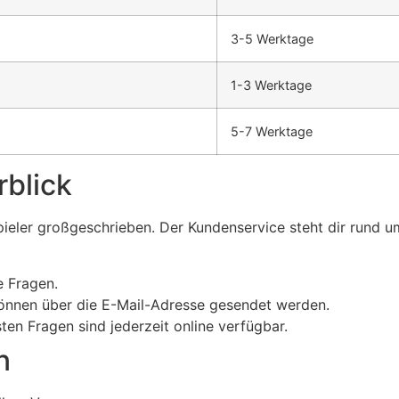
3-5 Werktage
1-3 Werktage
5-7 Werktage
blick
pieler großgeschrieben. Der Kundenservice steht dir rund u
e Fragen.
können über die E-Mail-Adresse gesendet werden.
en Fragen sind jederzeit online verfügbar.
n