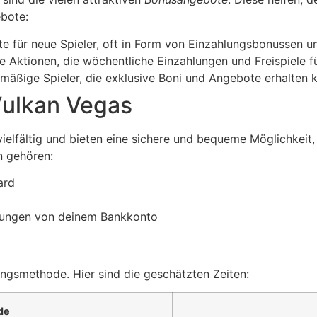
ebote:
e für neue Spieler, oft in Form von Einzahlungsbonussen un
 Aktionen, die wöchentliche Einzahlungen und Freispiele fü
mäßige Spieler, die exklusive Boni und Angebote erhalten 
Vulkan Vegas
vielfältig und bieten eine sichere und bequeme Möglichkei
n gehören:
ard
ungen von deinem Bankkonto
ungsmethode. Hier sind die geschätzten Zeiten:
de