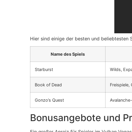
Hier sind einige der besten und beliebtesten S
Name des Spiels
Starburst
Wilds, Exp
Book of Dead
Freispiele,
Gonzo’s Quest
Avalanche-F
Bonusangebote und P
Ein großer Anreiz für Spieler im Vulkan Vegas