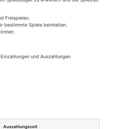
d Freispielen.
r bestimmte Spiele beinhalten.
können.
t, Einzahlungen und Auszahlungen
Auszahlungszeit