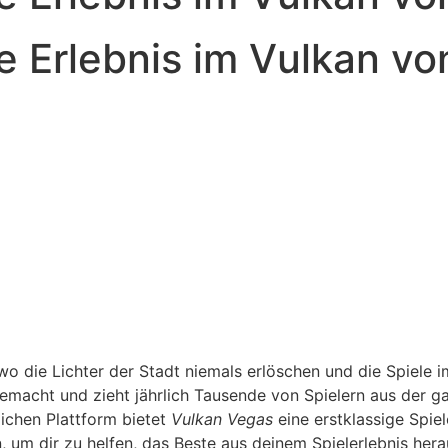
e Erlebnis im Vulkan v
 wo die Lichter der Stadt niemals erlöschen und die Spiele 
emacht und zieht jährlich Tausende von Spielern aus der g
ichen Plattform bietet
Vulkan Vegas
eine erstklassige Spiel
um dir zu helfen, das Beste aus deinem Spielerlebnis hera