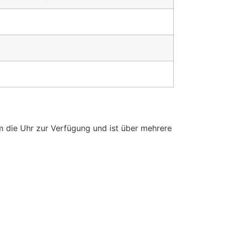
m die Uhr zur Verfügung und ist über mehrere