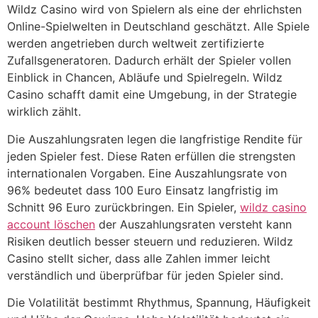
Wildz Casino wird von Spielern als eine der ehrlichsten
Online-Spielwelten in Deutschland geschätzt. Alle Spiele
werden angetrieben durch weltweit zertifizierte
Zufallsgeneratoren. Dadurch erhält der Spieler vollen
Einblick in Chancen, Abläufe und Spielregeln. Wildz
Casino schafft damit eine Umgebung, in der Strategie
wirklich zählt.
Die Auszahlungsraten legen die langfristige Rendite für
jeden Spieler fest. Diese Raten erfüllen die strengsten
internationalen Vorgaben. Eine Auszahlungsrate von
96% bedeutet dass 100 Euro Einsatz langfristig im
Schnitt 96 Euro zurückbringen. Ein Spieler,
wildz casino
account löschen
der Auszahlungsraten versteht kann
Risiken deutlich besser steuern und reduzieren. Wildz
Casino stellt sicher, dass alle Zahlen immer leicht
verständlich und überprüfbar für jeden Spieler sind.
Die Volatilität bestimmt Rhythmus, Spannung, Häufigkeit