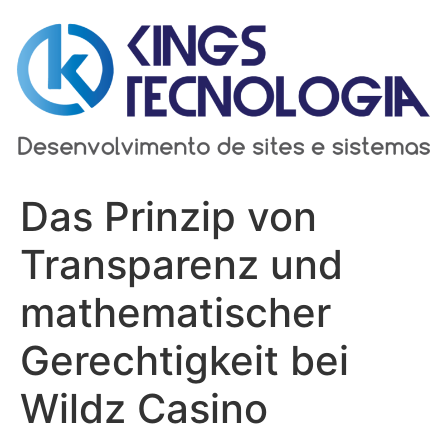
Ir
para
o
conteúdo
Das Prinzip von
Transparenz und
mathematischer
Gerechtigkeit bei
Wildz Casino