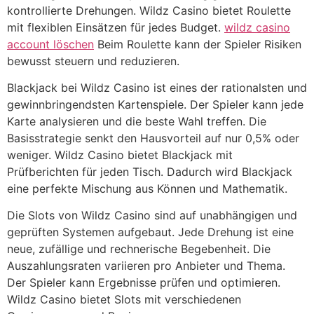
kontrollierte Drehungen. Wildz Casino bietet Roulette
mit flexiblen Einsätzen für jedes Budget.
wildz casino
account löschen
Beim Roulette kann der Spieler Risiken
bewusst steuern und reduzieren.
Blackjack bei Wildz Casino ist eines der rationalsten und
gewinnbringendsten Kartenspiele. Der Spieler kann jede
Karte analysieren und die beste Wahl treffen. Die
Basisstrategie senkt den Hausvorteil auf nur 0,5% oder
weniger. Wildz Casino bietet Blackjack mit
Prüfberichten für jeden Tisch. Dadurch wird Blackjack
eine perfekte Mischung aus Können und Mathematik.
Die Slots von Wildz Casino sind auf unabhängigen und
geprüften Systemen aufgebaut. Jede Drehung ist eine
neue, zufällige und rechnerische Begebenheit. Die
Auszahlungsraten variieren pro Anbieter und Thema.
Der Spieler kann Ergebnisse prüfen und optimieren.
Wildz Casino bietet Slots mit verschiedenen