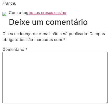
France.
Com a tag
bonus cresus casino
Deixe um comentário
O seu endereço de e-mail não será publicado.
Campos
obrigatórios são marcados com
*
Comentário
*