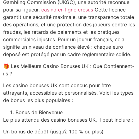
Gambling Commission (UKGC), une autorité reconnue
pour sa rigueur.
casino en ligne cresus
Cette licence
garantit une sécurité maximale, une transparence totale
des opérations, et une protection des joueurs contre les
fraudes, les retards de paiements et les pratiques
commerciales injustes. Pour un joueur français, cela
signifie un niveau de confiance élevé : chaque euro
déposé est protégé par un cadre réglementaire solide.
🎁 Les Meilleurs Casino Bonuses UK : Que Contiennent-
ils ?
Les casino bonuses UK sont conçus pour être
attrayants, accessibles et personnalisés. Voici les types
de bonus les plus populaires :
Bonus de Bienvenue
Le plus attendu des casino bonuses UK, il peut inclure :
Un bonus de dépôt (jusqu’à 100 % ou plus)