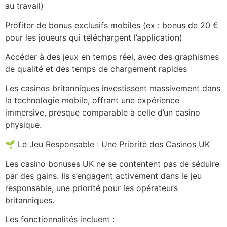
au travail)
Profiter de bonus exclusifs mobiles (ex : bonus de 20 €
pour les joueurs qui téléchargent l’application)
Accéder à des jeux en temps réel, avec des graphismes
de qualité et des temps de chargement rapides
Les casinos britanniques investissent massivement dans
la technologie mobile, offrant une expérience
immersive, presque comparable à celle d’un casino
physique.
🌱 Le Jeu Responsable : Une Priorité des Casinos UK
Les casino bonuses UK ne se contentent pas de séduire
par des gains. Ils s’engagent activement dans le jeu
responsable, une priorité pour les opérateurs
britanniques.
Les fonctionnalités incluent :