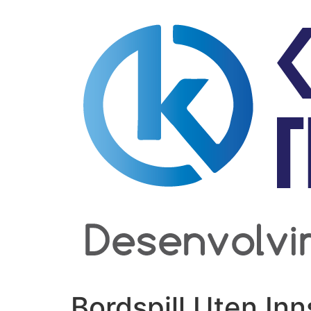
Ir
para
o
conteúdo
Bordspill Uten In