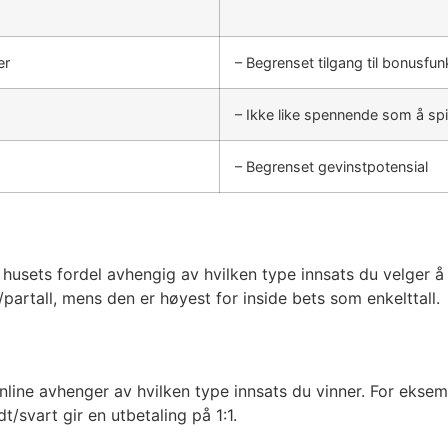
er
– Begrenset tilgang til bonusfun
– Ikke like spennende som å sp
– Begrenset gevinstpotensial
r husets fordel avhengig av hvilken type innsats du velger å 
/partall, mens den er høyest for inside bets som enkelttall.
online avhenger av hvilken type innsats du vinner. For eksemp
t/svart gir en utbetaling på 1:1.