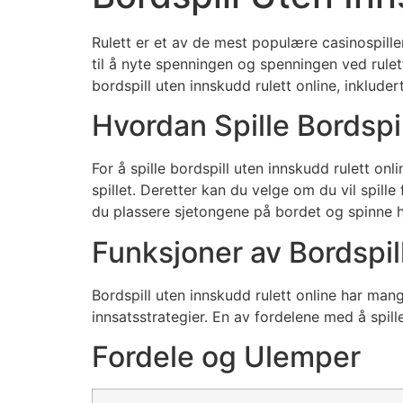
Rulett er et av de mest populære casinospillen
til å nyte spenningen og spenningen ved rulett
bordspill uten innskudd rulett online, inklude
Hvordan Spille Bordspi
For å spille bordspill uten innskudd rulett onl
spillet. Deretter kan du velge om du vil spill
du plassere sjetongene på bordet og spinne hj
Funksjoner av Bordspil
Bordspill uten innskudd rulett online har man
innsatsstrategier. En av fordelene med å spill
Fordele og Ulemper