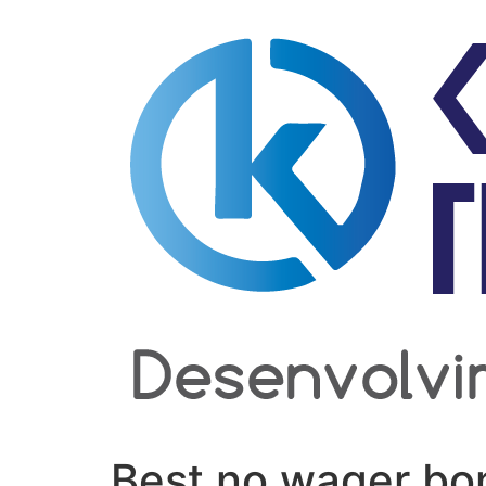
Ir
para
o
conteúdo
Best no wager bo