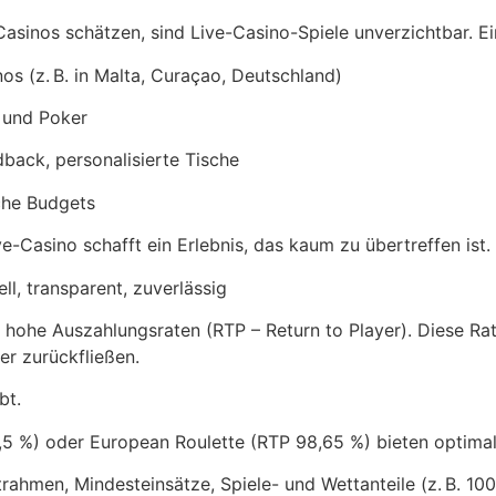
Casinos schätzen, sind Live-Casino-Spiele unverzichtbar. E
os (z. B. in Malta, Curaçao, Deutschland)
t und Poker
dback, personalisierte Tische
che Budgets
Casino schafft ein Erlebnis, das kaum zu übertreffen ist.
l, transparent, zuverlässig
 hohe Auszahlungsraten (RTP – Return to Player). Diese Rat
er zurückfließen.
bt.
9,5 %) oder European Roulette (RTP 98,65 %) bieten optim
rahmen, Mindesteinsätze, Spiele- und Wettanteile (z. B. 100 