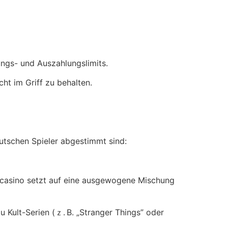
ngs- und Auszahlungslimits.
ht im Griff zu behalten.
utschen Spieler abgestimmt sind:
 casino setzt auf eine ausgewogene Mischung
u Kult-Serien (ｚ. B. „Stranger Things” oder