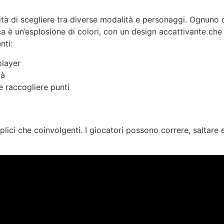
lità di scegliere tra diverse modalità e personaggi. Ognuno d
ca è un’esplosione di colori, con un design accattivante ch
nti:
player
tà
e raccogliere punti
ici che coinvolgenti. I giocatori possono correre, saltare e