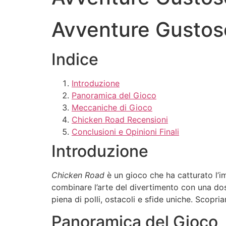
Avventure Gustose
Indice
Introduzione
Panoramica del Gioco
Meccaniche di Gioco
Chicken Road Recensioni
Conclusioni e Opinioni Finali
Introduzione
Chicken Road
è un gioco che ha catturato l’i
combinare l’arte del divertimento con una do
piena di polli, ostacoli e sfide uniche. Scop
Panoramica del Gioco