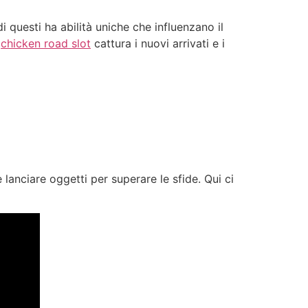
i questi ha abilità uniche che influenzano il
e
chicken road slot
cattura i nuovi arrivati e i
 lanciare oggetti per superare le sfide. Qui ci