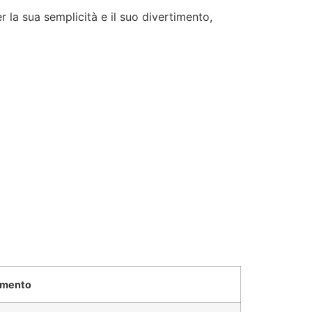
r la sua semplicità e il suo divertimento,
mento