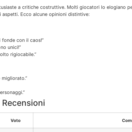
iaste a critiche costruttive. Molti giocatori lo elogiano pe
i aspetti. Ecco alcune opinioni distintive:
 fonde con il caos!”
no unici!”
olto rigiocabile.”
 migliorato.”
ersonaggi.”
e Recensioni
Voto
Com