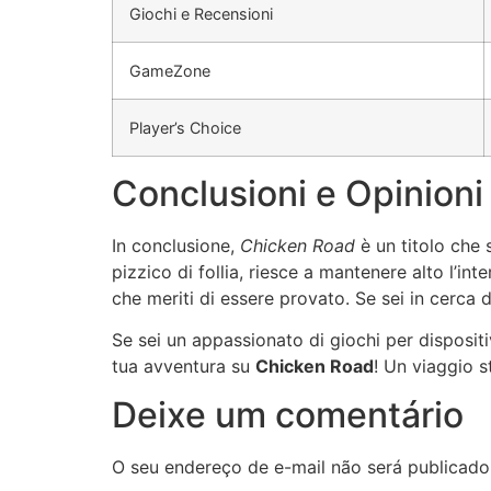
Giochi e Recensioni
GameZone
Player’s Choice
Conclusioni e Opinioni 
In conclusione,
Chicken Road
è un titolo che 
pizzico di follia, riesce a mantenere alto l’inte
che meriti di essere provato. Se sei in cerca 
Se sei un appassionato di giochi per disposit
tua avventura su
Chicken Road
! Un viaggio s
Deixe um comentário
O seu endereço de e-mail não será publicado