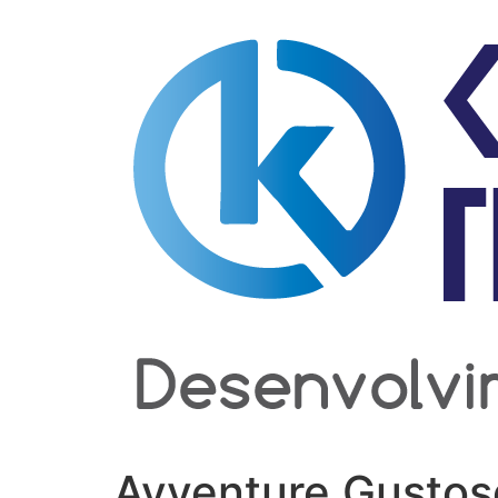
Ir
para
o
conteúdo
Avventure Gustose