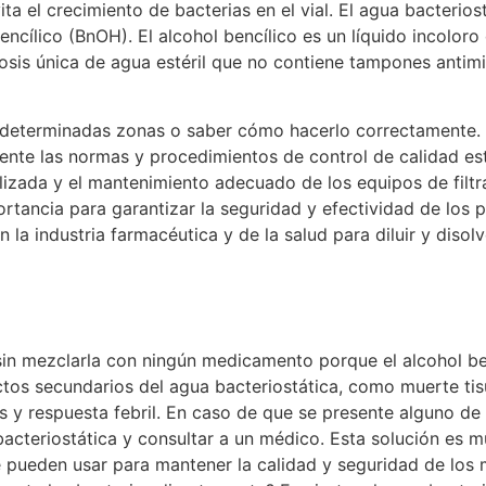
ta el crecimiento de bacterias en el vial. El agua bacterio
ncílico (BnOH). El alcohol bencílico es un líquido incoloro
dosis única de agua estéril que no contiene tampones antimi
en determinadas zonas o saber cómo hacerlo correctamente.
mente las normas y procedimientos de control de calidad est
ilizada y el mantenimiento adecuado de los equipos de filtr
portancia para garantizar la seguridad y efectividad de los
n la industria farmacéutica y de la salud para diluir y dis
in mezclarla con ningún medicamento porque el alcohol benc
tos secundarios del agua bacteriostática, como muerte tisu
os y respuesta febril. En caso de que se presente alguno d
acteriostática y consultar a un médico. Esta solución es m
 pueden usar para mantener la calidad y seguridad de los