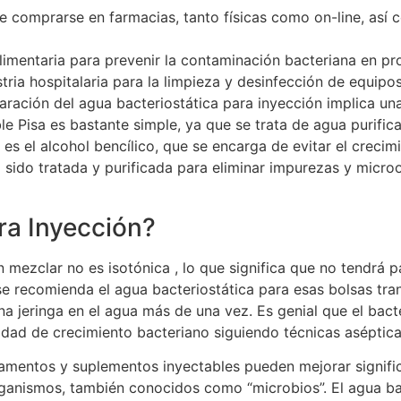
e comprarse en farmacias, tanto físicas como on-line, así
alimentaria para prevenir la contaminación bacteriana en p
tria hospitalaria para la limpieza y desinfección de equipo
ración del agua bacteriostática para inyección implica un
le Pisa es bastante simple, ya que se trata de agua purifi
 es el alcohol bencílico, que se encarga de evitar el crecim
 sido tratada y purificada para eliminar impurezas y micro
ara Inyección?
 mezclar no es isotónica , lo que significa que no tendrá p
se recomienda el agua bacteriostática para esas bolsas tra
una jeringa en el agua más de una vez. Es genial que el bact
idad de crecimiento bacteriano siguiendo técnicas aséptica
amentos y suplementos inyectables pueden mejorar significat
ganismos, también conocidos como “microbios”. El agua bac