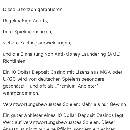
Diese Lizenzen garantieren:
Regelmäßige Audits,
faire Spielmechaniken,
sichere Zahlungsabwicklungen,
und die Einhaltung von Anti-Money Laundering (AML)-
Richtlinien.
Ein 10 Dollar Deposit Casino mit Lizenz aus MGA oder
UKGC wird von deutschen Spielern besonders
geschätzt – und oft als „Premium-Anbieter”
wahrgenommen.
Verantwortungsbewusstes Spielen: Mehr als nur Gewinn
Ein guter Anbieter eines 10 Dollar Deposit Casinos legt
Wert auf verantwortungsbewusstes Spielen. Dieser
Ansatz ist nicht nur eine Pflicht, sondern ein echter