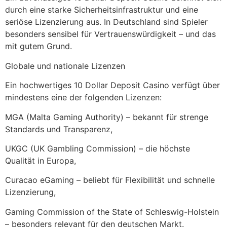
durch eine starke Sicherheitsinfrastruktur und eine
seriöse Lizenzierung aus. In Deutschland sind Spieler
besonders sensibel für Vertrauenswürdigkeit – und das
mit gutem Grund.
Globale und nationale Lizenzen
Ein hochwertiges 10 Dollar Deposit Casino verfügt über
mindestens eine der folgenden Lizenzen:
MGA (Malta Gaming Authority) – bekannt für strenge
Standards und Transparenz,
UKGC (UK Gambling Commission) – die höchste
Qualität in Europa,
Curacao eGaming – beliebt für Flexibilität und schnelle
Lizenzierung,
Gaming Commission of the State of Schleswig-Holstein
– besonders relevant für den deutschen Markt.