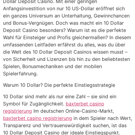
Dollar Deposit Casino. Mit einer geringen
Anfangsinvestition von nur 10 US-Dollar eröffnet sich
ein ganzes Universum an Unterhaltung, Gewinnchancen
und Bonus-Vergnügen. Doch was macht ein 10 Dollar
Deposit Casino besonders? Warum ist es die perfekte
Wahl für Einsteiger und Profis gleichermaßen? In diesem
umfassenden Leitfaden erfährst du alles, was du über
die Welt des 10 Dollar Deposit Casinos wissen musst –
von Sicherheit und Lizenzen bis hin zu den beliebtesten
Spielen, Bonusmechaniken und der mobilen
Spielerfahrung.
Warum 10 Dollar? Die perfekte Einstiegsstrategie
10 Dollar sind mehr als nur eine Zahl – sie sind ein
Symbol für Zugänglichkeit.
baxterbet casino
registrierung
Im deutschen Online-Casino-Markt,
baxterbet casino registrierung
in dem Spieler nach Wert,
Transparenz und Vertrauenswürdigkeit suchen, ist das
10 Dollar Deposit Casino der ideale Einstiegspunkt.