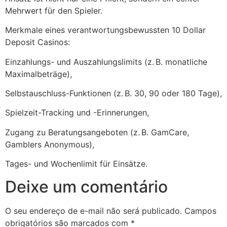
Mehrwert für den Spieler.
Merkmale eines verantwortungsbewussten 10 Dollar
Deposit Casinos:
Einzahlungs- und Auszahlungslimits (z. B. monatliche
Maximalbeträge),
Selbstauschluss-Funktionen (z. B. 30, 90 oder 180 Tage),
Spielzeit-Tracking und -Erinnerungen,
Zugang zu Beratungsangeboten (z. B. GamCare,
Gamblers Anonymous),
Tages- und Wochenlimit für Einsätze.
Deixe um comentário
O seu endereço de e-mail não será publicado.
Campos
obrigatórios são marcados com
*