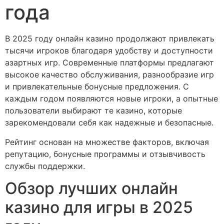
года
В 2025 году онлайн казино продолжают привлекать
тысячи игроков благодаря удобству и доступности
азартных игр. Современные платформы предлагают
высокое качество обслуживания, разнообразие игр
и привлекательные бонусные предложения. С
каждым годом появляются новые игроки, а опытные
пользователи выбирают те казино, которые
зарекомендовали себя как надежные и безопасные.
Рейтинг основан на множестве факторов, включая
репутацию, бонусные программы и отзывчивость
службы поддержки.
Обзор лучших онлайн
казино для игры в 2025