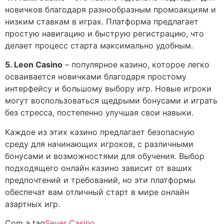
новичков благодаря разнообразным промоакциям и
низким ставкам в играх. Платформа предлагает
простую навигацию и быструю регистрацию, что
делает процесс старта максимально удобным.
5. Leon Casino
– популярное казино, которое легко
осваивается новичками благодаря простому
интерфейсу и большому выбору игр. Новые игроки
могут воспользоваться щедрыми бонусами и играть
без стресса, постепенно улучшая свои навыки.
Каждое из этих казино предлагает безопасную
среду для начинающих игроков, с различными
бонусами и возможностями для обучения. Выбор
подходящего онлайн казино зависит от ваших
предпочтений и требований, но эти платформы
обеспечат вам отличный старт в мире онлайн
азартных игр.
Com a tag
Sever Casino