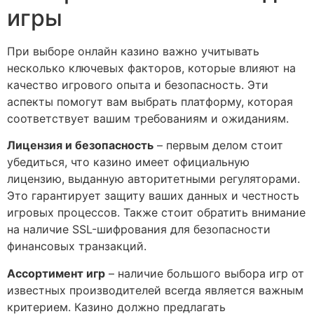
игры
При выборе онлайн казино важно учитывать
несколько ключевых факторов, которые влияют на
качество игрового опыта и безопасность. Эти
аспекты помогут вам выбрать платформу, которая
соответствует вашим требованиям и ожиданиям.
Лицензия и безопасность
– первым делом стоит
убедиться, что казино имеет официальную
лицензию, выданную авторитетными регуляторами.
Это гарантирует защиту ваших данных и честность
игровых процессов. Также стоит обратить внимание
на наличие SSL-шифрования для безопасности
финансовых транзакций.
Ассортимент игр
– наличие большого выбора игр от
известных производителей всегда является важным
критерием. Казино должно предлагать