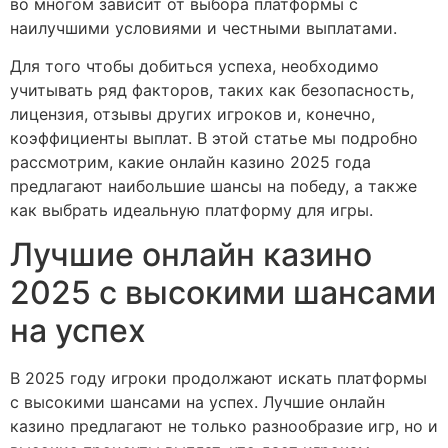
во многом зависит от выбора платформы с
наилучшими условиями и честными выплатами.
Для того чтобы добиться успеха, необходимо
учитывать ряд факторов, таких как безопасность,
лицензия, отзывы других игроков и, конечно,
коэффициенты выплат. В этой статье мы подробно
рассмотрим, какие онлайн казино 2025 года
предлагают наибольшие шансы на победу, а также
как выбрать идеальную платформу для игры.
Лучшие онлайн казино
2025 с высокими шансами
на успех
В 2025 году игроки продолжают искать платформы
с высокими шансами на успех. Лучшие онлайн
казино предлагают не только разнообразие игр, но и