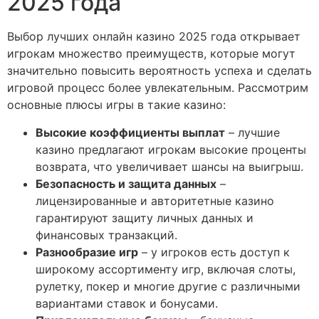
2025 года
Выбор лучших онлайн казино 2025 года открывает
игрокам множество преимуществ, которые могут
значительно повысить вероятность успеха и сделать
игровой процесс более увлекательным. Рассмотрим
основные плюсы игры в такие казино:
Высокие коэффициенты выплат
– лучшие
казино предлагают игрокам высокие проценты
возврата, что увеличивает шансы на выигрыш.
Безопасность и защита данных
–
лицензированные и авторитетные казино
гарантируют защиту личных данных и
финансовых транзакций.
Разнообразие игр
– у игроков есть доступ к
широкому ассортименту игр, включая слоты,
рулетку, покер и многие другие с различными
вариантами ставок и бонусами.