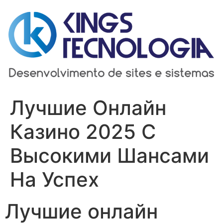
Ir
para
o
conteúdo
Лучшие Онлайн
Казино 2025 С
Высокими Шансами
На Успех
Лучшие онлайн