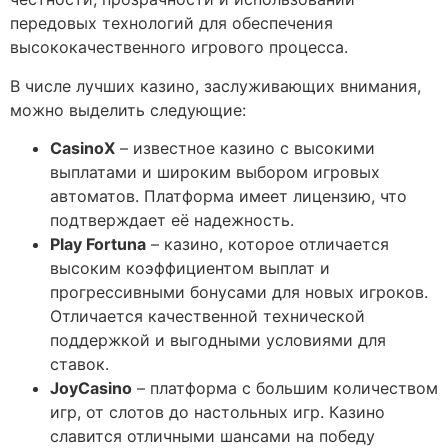
передовых технологий для обеспечения
высококачественного игрового процесса.
В числе лучших казино, заслуживающих внимания,
можно выделить следующие:
CasinoX
– известное казино с высокими
выплатами и широким выбором игровых
автоматов. Платформа имеет лицензию, что
подтверждает её надежность.
Play Fortuna
– казино, которое отличается
высоким коэффициентом выплат и
прогрессивными бонусами для новых игроков.
Отличается качественной технической
поддержкой и выгодными условиями для
ставок.
JoyCasino
– платформа с большим количеством
игр, от слотов до настольных игр. Казино
славится отличными шансами на победу