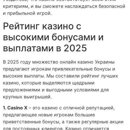
критериям, и вы сможете наслаждаться безопасной
и прибыльной игрой.
Рейтинг казино с
высокими бонусами и
выплатами в 2025
В 2025 году множество онлайн казино Украины
предлагают игрокам привлекательные бонусы и
высокие выплаты. Мы составили рейтинг лучших
казино, которые выделяются щедрыми
предложениями и выгодными условиями для
крупных выигрышей.
1. Casino X
– это казино с отличной репутацией,
предлагающее новые игрокам большие
приветственные бонусы, а также регулярные акции
для постоянных клиентов. Казино отличается