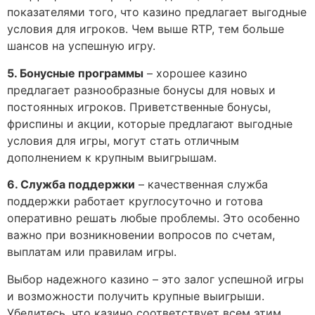
показателями того, что казино предлагает выгодные
условия для игроков. Чем выше RTP, тем больше
шансов на успешную игру.
5. Бонусные программы
– хорошее казино
предлагает разнообразные бонусы для новых и
постоянных игроков. Приветственные бонусы,
фриспины и акции, которые предлагают выгодные
условия для игры, могут стать отличным
дополнением к крупным выигрышам.
6. Служба поддержки
– качественная служба
поддержки работает круглосуточно и готова
оперативно решать любые проблемы. Это особенно
важно при возникновении вопросов по счетам,
выплатам или правилам игры.
Выбор надежного казино – это залог успешной игры
и возможности получить крупные выигрыши.
Убедитесь, что казино соответствует всем этим