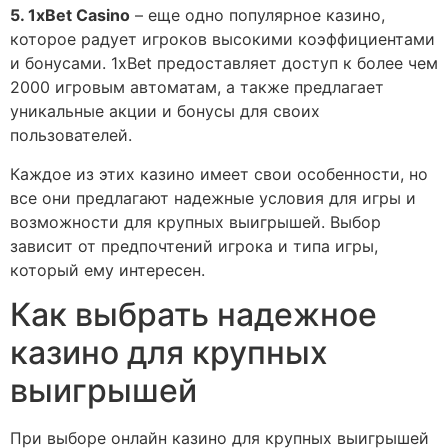
5. 1xBet Casino
– еще одно популярное казино,
которое радует игроков высокими коэффициентами
и бонусами. 1xBet предоставляет доступ к более чем
2000 игровым автоматам, а также предлагает
уникальные акции и бонусы для своих
пользователей.
Каждое из этих казино имеет свои особенности, но
все они предлагают надежные условия для игры и
возможности для крупных выигрышей. Выбор
зависит от предпочтений игрока и типа игры,
который ему интересен.
Как выбрать надежное
казино для крупных
выигрышей
При выборе онлайн казино для крупных выигрышей