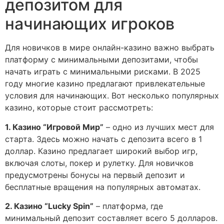
депозитом для
начинающих игроков
Для новичков в мире онлайн-казино важно выбрать
платформу с минимальными депозитами, чтобы
начать играть с минимальными рисками. В 2025
году многие казино предлагают привлекательные
условия для начинающих. Вот несколько популярных
казино, которые стоит рассмотреть:
1. Казино “Игровой Мир”
– одно из лучших мест для
старта. Здесь можно начать с депозита всего в 1
доллар. Казино предлагает широкий выбор игр,
включая слоты, покер и рулетку. Для новичков
предусмотрены бонусы на первый депозит и
бесплатные вращения на популярных автоматах.
2. Казино “Lucky Spin”
– платформа, где
минимальный депозит составляет всего 5 долларов.