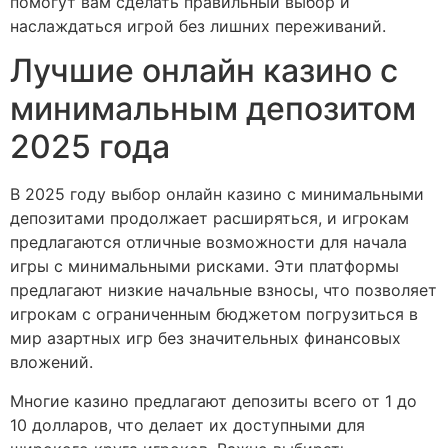
помогут вам сделать правильный выбор и
наслаждаться игрой без лишних переживаний.
Лучшие онлайн казино с
минимальным депозитом
2025 года
В 2025 году выбор онлайн казино с минимальными
депозитами продолжает расширяться, и игрокам
предлагаются отличные возможности для начала
игры с минимальными рисками. Эти платформы
предлагают низкие начальные взносы, что позволяет
игрокам с ограниченным бюджетом погрузиться в
мир азартных игр без значительных финансовых
вложений.
Многие казино предлагают депозиты всего от 1 до
10 долларов, что делает их доступными для