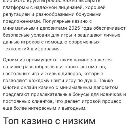
широкого круга игроков. Важно выбирать
платформы с надежной лицензией, хорошей
репутацией и разнообразными бонусными
предложениями. Популярные казино с
минимальными депозитами 2025 года обеспечивают
безопасные условия для игры и защищают личные
данные игроков с помощью современных
технологий шифрования.
Одним из преимуществ таких казино является
наличие разнообразных игровых автоматов,
настольных игр и живых дилеров, которые
позволяют каждому найти игру по душе. Также
многие онлайн казино с минимальным депозитом
предлагают привлекательные бонусы для новичков и
постоянных клиентов, что делает игровой процесс
еще более интересным и выгодным.
Топ казино с низким