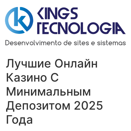
Ir
para
o
conteúdo
Лучшие Онлайн
Казино С
Минимальным
Депозитом 2025
Года