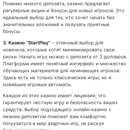
Помимо низкого депозита, казино предлагает
регулярные акции и бонусы для новых игроков. Это
идеальный выбор для тех, кто хочет начать без
значительных вложений и получать приятные
бонусы.
3. Казино “StartPlay”
– отличный выбор для
новичков, которые хотят минимизировать свои
риски. Начать игру можно с депозита от 2 долларов.
Платформа имеет понятный интерфейс и множество
обучающих материалов для начинающих игроков.
Здесь есть не только классические игры, но и
новейшие игровые автоматы.
Каждое из этих казино имеет лицензии, что
гарантирует честную игру и безопасность ваших
средств. Выбор подходящего онлайн-казино с
низким депозитом поможет вам комфортно
погрузиться в мир азартных игр, не рискуя