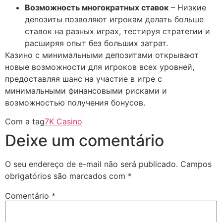
Возможность многократных ставок
– Низкие
депозиты позволяют игрокам делать больше
ставок на разных играх, тестируя стратегии и
расширяя опыт без больших затрат.
Казино с минимальными депозитами открывают
новые возможности для игроков всех уровней,
предоставляя шанс на участие в игре с
минимальными финансовыми рисками и
возможностью получения бонусов.
Com a tag
7K Casino
Deixe um comentário
O seu endereço de e-mail não será publicado.
Campos
obrigatórios são marcados com
*
Comentário
*