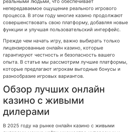
реальными людьми, что обеспечивает
непередаваемое ощущение реального игрового
процесса. В этом году многие казино продолжают
совершенствовать свою платформу, добавляя новые
функции и улучшая пользовательский интерфейс.
Прежде чем начать игру, важно выбирать только
лицензированные онлайн казино, которые
гарантируют честность и безопасность вашего
опыта. В статье мы рассмотрим лучшие платформы,
которые предлагают игрокам выгодные бонусы и
разнообразие игровых вариантов.
Обзор лучших онлайн
казино с живыми
дилерами
В 2025 году на рынке онлайн казино с живыми