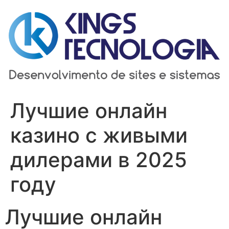
Ir
para
o
conteúdo
Лучшие онлайн
казино с живыми
дилерами в 2025
году
Лучшие онлайн