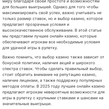
миру благодаря своей простоте и возможностям
для больших выигрышей. Однако для того чтобы
максимизировать свой успех, важно учитывать не
только размер ставок, но и выбор казино, которое
предлагает прозрачные условия и
высококачественное обслуживание. В этой статье
мы представим лучшие онлайн казино, которые
обеспечивают игрокам все необходимые условия
для удачной игры в рулетку.
Важно помнить, что выбор казино также зависит от
бонусной политики, наличия акций и широкого
спектра ставок. Чтобы сделать правильный выбор,
стоит обратить внимание на репутацию казино,
наличие лицензии, а также поддержку популярных
методов оплаты. В 2025 году лучшие онлайн казино
предлагают игрокам невероятные возможности для
игры в рулетку с крупными ставками и шансами на
значительные выигрыши.