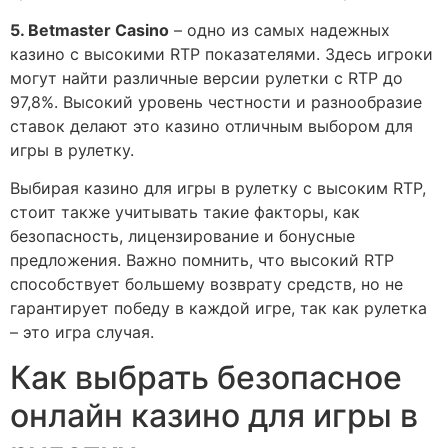
5. Betmaster Casino
– одно из самых надежных
казино с высокими RTP показателями. Здесь игроки
могут найти различные версии рулетки с RTP до
97,8%. Высокий уровень честности и разнообразие
ставок делают это казино отличным выбором для
игры в рулетку.
Выбирая казино для игры в рулетку с высоким RTP,
стоит также учитывать такие факторы, как
безопасность, лицензирование и бонусные
предложения. Важно помнить, что высокий RTP
способствует большему возврату средств, но не
гарантирует победу в каждой игре, так как рулетка
– это игра случая.
Как выбрать безопасное
онлайн казино для игры в