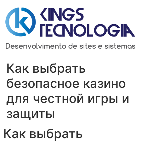
Ir
para
o
conteúdo
Как выбрать
безопасное казино
для честной игры и
защиты
Как выбрать