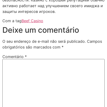
безопасности. Казино с хорошей репутацией обычно
активно работает над улучшением своего имиджа и
защиты интересов игроков.
Com a tag
Beef Casino
Deixe um comentário
O seu endereço de e-mail não será publicado.
Campos
obrigatórios são marcados com
*
Comentário
*