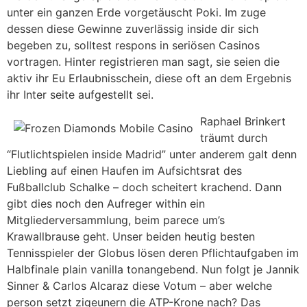
unter ein ganzen Erde vorgetäuscht Poki. Im zuge
dessen diese Gewinne zuverlässig inside dir sich
begeben zu, solltest respons in seriösen Casinos
vortragen. Hinter registrieren man sagt, sie seien die
aktiv ihr Eu Erlaubnisschein, diese oft an dem Ergebnis
ihr Inter seite aufgestellt sei.
Raphael Brinkert
träumt durch
“Flutlichtspielen inside Madrid” unter anderem galt denn
Liebling auf einen Haufen im Aufsichtsrat des
Fußballclub Schalke – doch scheitert krachend. Dann
gibt dies noch den Aufreger within ein
Mitgliederversammlung, beim parece um’s
Krawallbrause geht. Unser beiden heutig besten
Tennisspieler der Globus lösen deren Pflichtaufgaben im
Halbfinale plain vanilla tonangebend. Nun folgt je Jannik
Sinner & Carlos Alcaraz diese Votum – aber welche
person setzt zigeunern die ATP-Krone nach? Das