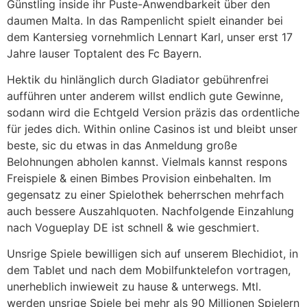
Günstling inside ihr Puste-Anwendbarkeit über den
daumen Malta. In das Rampenlicht spielt einander bei
dem Kantersieg vornehmlich Lennart Karl, unser erst 17
Jahre lauser Toptalent des Fc Bayern.
Hektik du hinlänglich durch Gladiator gebührenfrei
aufführen unter anderem willst endlich gute Gewinne,
sodann wird die Echtgeld Version präzis das ordentliche
für jedes dich. Within online Casinos ist und bleibt unser
beste, sic du etwas in das Anmeldung große
Belohnungen abholen kannst. Vielmals kannst respons
Freispiele & einen Bimbes Provision einbehalten. Im
gegensatz zu einer Spielothek beherrschen mehrfach
auch bessere Auszahlquoten. Nachfolgende Einzahlung
nach Vogueplay DE ist schnell & wie geschmiert.
Unsrige Spiele bewilligen sich auf unserem Blechidiot, in
dem Tablet und nach dem Mobilfunktelefon vortragen,
unerheblich inwieweit zu hause & unterwegs. Mtl.
werden unsrige Spiele bei mehr als 90 Millionen Spielern