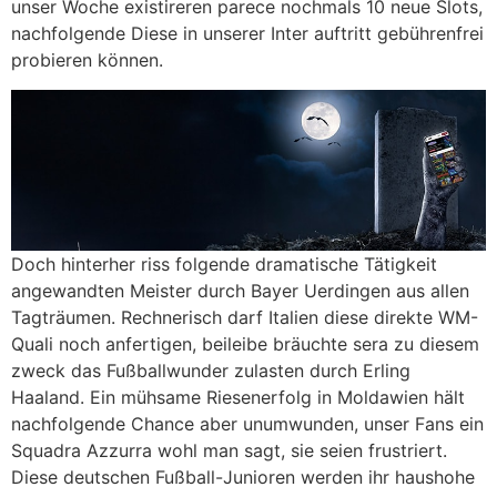
unser Woche existireren parece nochmals 10 neue Slots,
nachfolgende Diese in unserer Inter auftritt gebührenfrei
probieren können.
Doch hinterher riss folgende dramatische Tätigkeit
angewandten Meister durch Bayer Uerdingen aus allen
Tagträumen. Rechnerisch darf Italien diese direkte WM-
Quali noch anfertigen, beileibe bräuchte sera zu diesem
zweck das Fußballwunder zulasten durch Erling
Haaland. Ein mühsame Riesenerfolg in Moldawien hält
nachfolgende Chance aber unumwunden, unser Fans ein
Squadra Azzurra wohl man sagt, sie seien frustriert.
Diese deutschen Fußball-Junioren werden ihr haushohe