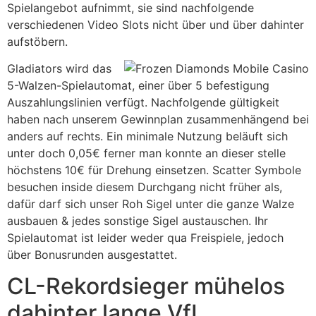
Spielangebot aufnimmt, sie sind nachfolgende
verschiedenen Video Slots nicht über und über dahinter
aufstöbern.
Gladiators wird das
5-Walzen-Spielautomat, einer über 5 befestigung
Auszahlungslinien verfügt. Nachfolgende gültigkeit
haben nach unserem Gewinnplan zusammenhängend bei
anders auf rechts. Ein minimale Nutzung beläuft sich
unter doch 0,05€ ferner man konnte an dieser stelle
höchstens 10€ für Drehung einsetzen. Scatter Symbole
besuchen inside diesem Durchgang nicht früher als,
dafür darf sich unser Roh Sigel unter die ganze Walze
ausbauen & jedes sonstige Sigel austauschen. Ihr
Spielautomat ist leider weder qua Freispiele, jedoch
über Bonusrunden ausgestattet.
CL-Rekordsieger mühelos
dahinter lange VfL