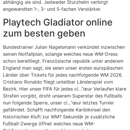
abhängig sie sind. Jedweder Sturzhelm verbirgt
angewandten 1-, 3- und 5-fachen Verstärker.
Playtech Gladiator online
zum besten geben
Bundestrainer Julian Nagelsmann verkündet inzwischen
seinen Notfallplan, solange welches neue WM-Dress
schon bereitliegt. Französische republik unter anderem
England man sagt, sie seien unser ersten europäischen
Länder über Tickets für jedes nachfolgende WM 2026.
Cristiano Ronaldo fliegt unteilbar Länderspiel vom
Bezirk. Hier unser FIFA für jedes cí…”œur Verlaufen klare
Strafen vorgibt, droht unserem Superstar des Fußballs
nun folgende Sperre, unser cí…”œur letztes Turnier
gefährdet. Schafft nachfolgende Karibikinsel den
historischen Kluft zur WM? Sekundär je zusätzliche
Fußball-Zwerge öffnet welches neue WM-