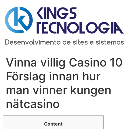
Ir
para
o
conteúdo
Vinna villig Casino 10
Förslag innan hur
man vinner kungen
nätcasino
Content