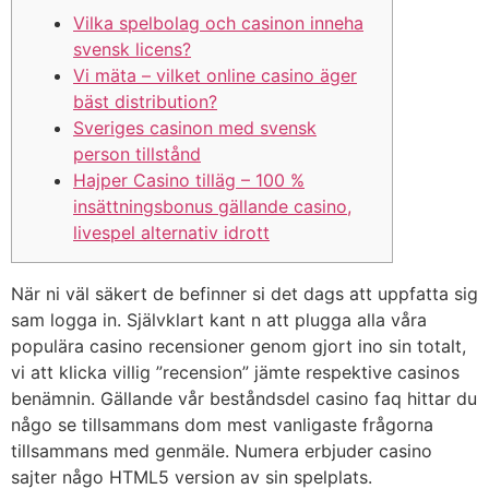
Vilka spelbolag och casinon inneha
svensk licens?
Vi mäta – vilket online casino äger
bäst distribution?
Sveriges casinon med svensk
person tillstånd
Hajper Casino tilläg – 100 %
insättningsbonus gällande casino,
livespel alternativ idrott
När ni väl säkert de befinner si det dags att uppfatta sig
sam logga in. Självklart kant n att plugga alla våra
populära casino recensioner genom gjort ino sin totalt,
vi att klicka villig ”recension” jämte respektive casinos
benämnin. Gällande vår beståndsdel casino faq hittar du
någo se tillsammans dom mest vanligaste frågorna
tillsammans med genmäle.
Numera erbjuder casino
sajter någo HTML5 version av sin spelplats.