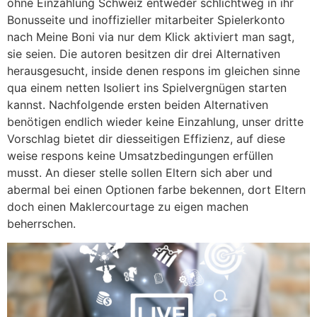
ohne Einzahlung Schweiz entweder schlichtweg in ihr
Bonusseite und inoffizieller mitarbeiter Spielerkonto
nach Meine Boni via nur dem Klick aktiviert man sagt,
sie seien. Die autoren besitzen dir drei Alternativen
herausgesucht, inside denen respons im gleichen sinne
qua einem netten Isoliert ins Spielvergnügen starten
kannst. Nachfolgende ersten beiden Alternativen
benötigen endlich wieder keine Einzahlung, unser dritte
Vorschlag bietet dir diesseitigen Effizienz, auf diese
weise respons keine Umsatzbedingungen erfüllen
musst. An dieser stelle sollen Eltern sich aber und
abermal bei einen Optionen farbe bekennen, dort Eltern
doch einen Maklercourtage zu eigen machen
beherrschen.