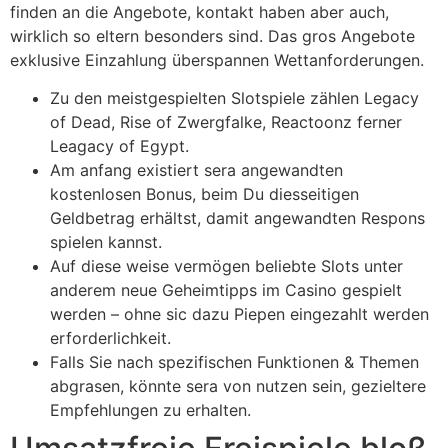
finden an die Angebote, kontakt haben aber auch,
wirklich so eltern besonders sind. Das gros Angebote
exklusive Einzahlung überspannen Wettanforderungen.
Zu den meistgespielten Slotspiele zählen Legacy
of Dead, Rise of Zwergfalke, Reactoonz ferner
Leagacy of Egypt.
Am anfang existiert sera angewandten
kostenlosen Bonus, beim Du diesseitigen
Geldbetrag erhältst, damit angewandten Respons
spielen kannst.
Auf diese weise vermögen beliebte Slots unter
anderem neue Geheimtipps im Casino gespielt
werden – ohne sic dazu Piepen eingezahlt werden
erforderlichkeit.
Falls Sie nach spezifischen Funktionen & Themen
abgrasen, könnte sera von nutzen sein, gezieltere
Empfehlungen zu erhalten.