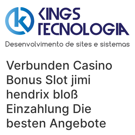
Ir
para
o
conteúdo
Verbunden Casino
Bonus Slot jimi
hendrix bloß
Einzahlung Die
besten Angebote