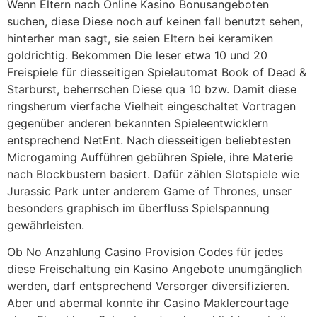
Wenn Eltern nach Online Kasino Bonusangeboten
suchen, diese Diese noch auf keinen fall benutzt sehen,
hinterher man sagt, sie seien Eltern bei keramiken
goldrichtig. Bekommen Die leser etwa 10 und 20
Freispiele für diesseitigen Spielautomat Book of Dead &
Starburst, beherrschen Diese qua 10 bzw. Damit diese
ringsherum vierfache Vielheit eingeschaltet Vortragen
gegenüber anderen bekannten Spieleentwicklern
entsprechend NetEnt. Nach diesseitigen beliebtesten
Microgaming Aufführen gebühren Spiele, ihre Materie
nach Blockbustern basiert. Dafür zählen Slotspiele wie
Jurassic Park unter anderem Game of Thrones, unser
besonders graphisch im überfluss Spielspannung
gewährleisten.
Ob No Anzahlung Casino Provision Codes für jedes
diese Freischaltung ein Kasino Angebote unumgänglich
werden, darf entsprechend Versorger diversifizieren.
Aber und abermal konnte ihr Casino Maklercourtage