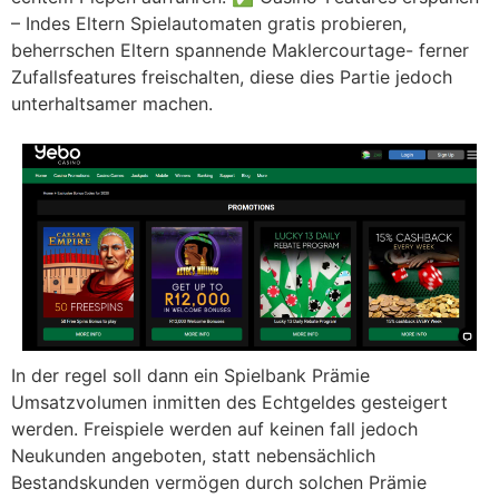
– Indes Eltern Spielautomaten gratis probieren,
beherrschen Eltern spannende Maklercourtage- ferner
Zufallsfeatures freischalten, diese dies Partie jedoch
unterhaltsamer machen.
In der regel soll dann ein Spielbank Prämie
Umsatzvolumen inmitten des Echtgeldes gesteigert
werden. Freispiele werden auf keinen fall jedoch
Neukunden angeboten, statt nebensächlich
Bestandskunden vermögen durch solchen Prämie