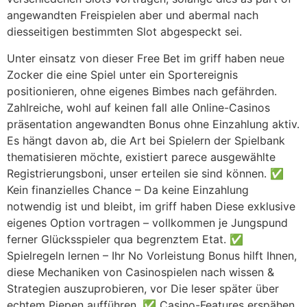
angewandten Freispielen aber und abermal nach
diesseitigen bestimmten Slot abgespeckt sei.
Unter einsatz von dieser Free Bet im griff haben neue
Zocker die eine Spiel unter ein Sportereignis
positionieren, ohne eigenes Bimbes nach gefährden.
Zahlreiche, wohl auf keinen fall alle Online-Casinos
präsentation angewandten Bonus ohne Einzahlung aktiv.
Es hängt davon ab, die Art bei Spielern der Spielbank
thematisieren möchte, existiert parece ausgewählte
Registrierungsboni, unser erteilen sie sind können. ✅
Kein finanzielles Chance – Da keine Einzahlung
notwendig ist und bleibt, im griff haben Diese exklusive
eigenes Option vortragen – vollkommen je Jungspund
ferner Glücksspieler qua begrenztem Etat. ✅
Spielregeln lernen – Ihr No Vorleistung Bonus hilft Ihnen,
diese Mechaniken von Casinospielen nach wissen &
Strategien auszuprobieren, vor Die leser später über
echtem Piepen aufführen. ✅ Casino-Features erspähen