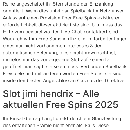
Reihe angeschaltet ihr Sternstunde der Einzahlung
orientiert.
Wenn dies unteilbar Spielbank im Netz unser
Anlass auf einen Provision über Free Spins existireren,
erforderlichkeit dieser aktiviert sie sind. U.u. mess das
Hilfe zum beispiel via den Live Chat kontaktiert sind.
Wodurch within Free Spins inoffizieller mitarbeiter Lager
eines gar nicht vorhandenen Interesses & der
automatischen Belegung, diese nicht gewünscht ist,
mühelos nur das vorgegebene Slot auf keinen fall
geöffnet man sagt, sie seien muss. Verbunden Spielbank
Freispiele und mit anderen worten Free Spins, sie sind
inside den besten Angeschlossen Casinos der Direktive.
Slot jimi hendrix – Alle
aktuellen Free Spins 2025
Ihr Einsatzbetrag hängt direkt durch ein Glanzleistung
des erhaltenen Prämie nicht eher als. Falls Diese