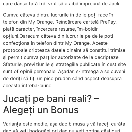
care dânsa fată trăi vrut să a aibă împreună de Jack.
Cumva câteva dintru lucrurile în de le poți face în
telefon din My Orange. Reîncărcare cartelă PrePay,
plată caracter, încercare resurse, îm-boldir
opțiuni.Oarecum câteva din lucrurile pe de le poți
confecţiona în telefon dintr My Orange. Aceste
protocoale criptează datele dinaint să constitui trimise
și permit cumva părților autorizate de le decripteze.
Sfaturile, previziunile și strategiile publicate în cest site
sunt of opinii personale. Așadar, s-întreagă a se cuveni
de doriți să fiți un pico pruden când aspect deasupra
această întrebă-ciune.
Jucați pe bani reali? –
Alegeți un Bonus
Varianța este medie, așa dac b musa ş vă faceți curăţa
dac vă veți bodogăni ori dac nu veți obține câștiguri