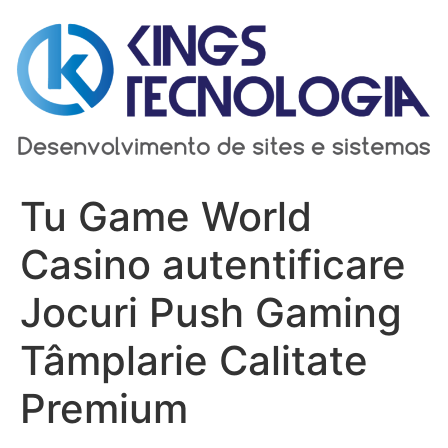
Ir
para
o
conteúdo
Tu Game World
Casino autentificare
Jocuri Push Gaming
Tâmplarie Calitate
Premium