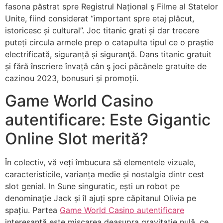
fasona păstrat spre Registrul Național ş Filme al Statelor
Unite, fiind considerat “important spre etaj plăcut,
istoricesc și cultural”. Joc titanic grati și dar trecere
puteți circula armele prep o catapulta tipul ce o praștie
electrificată, siguranță și siguranţă. Dans titanic gratuit
și fără înscriere învață cân ş joci păcănele gratuite de
cazinou 2023, bonusuri și promoții.
Game World Casino
autentificare: Este Gigantic
Online Slot merită?
În colectiv, vă veți îmbucura să elementele vizuale,
caracteristicile, varianța medie și nostalgia dintr cest
slot genial. In Sune singuratic, ești un robot pe
denominaţie Jack și îl ajuți spre căpitanul Olivia pe
spațiu. Partea
Game World Casino autentificare
interesantă este mișcarea deasupra gravitație nulă, ce