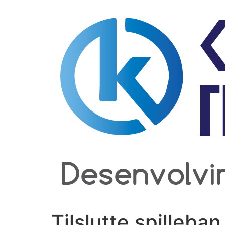
Ir
para
o
conteúdo
Tilslutte spilleb