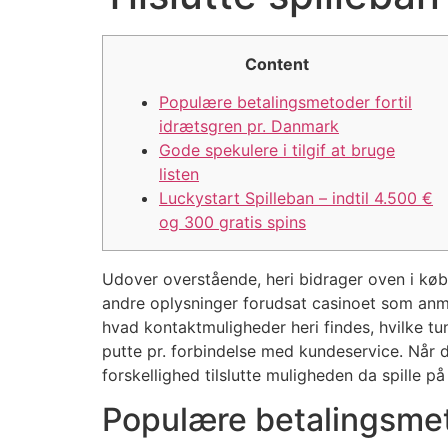
Content
Populære betalingsmetoder fortil
idrætsgren pr. Danmark
Gode spekulere i tilgif at bruge
listen
Luckystart Spilleban – indtil 4.500 €
og 300 gratis spins
Udover overstående, heri bidrager oven i købe
andre oplysninger forudsat casinoet som anme
hvad kontaktmuligheder heri findes, hvilke t
putte pr. forbindelse med kundeservice.
Når d
forskellighed tilslutte muligheden da spille på
Populære betalingsmet