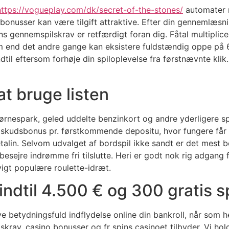
https://vogueplay.com/dk/secret-of-the-stones/
automater m
bonusser kan være tilgift attraktive. Efter din gennemlæsn
 gennemspilskrav er retfærdigt foran dig. Fåtal multiplic
end det andre gange kan eksistere fuldstændig oppe på 60
ndtil eftersom forhøje din spiloplevelse fra førstnævnte klik
at bruge listen
hjørnespark, geled uddelte benzinkort og andre yderligere sp
indskudsbonus pr. førstkommende depositu, hvor fungere får
talin. Selvom udvalget af bordspil ikke sandt er det mest 
sejre indrømme fri tilslutte. Heri er godt nok rig adgang fo
evigt populære roulette-idræt.
indtil 4.500 € og 300 gratis s
e betydningsfuld indflydelse online din bankroll, når som he
krav, casino bonusser og fr spins casinoet tilbyder. Vi hol