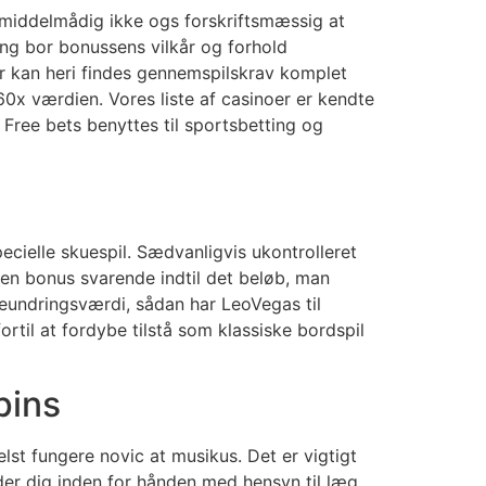
iddelmådig ikke ogs forskriftsmæssig at
ing bor bonussens vilkår og forhold
er kan heri findes gennemspilskrav komplet
x værdien. Vores liste af casinoer er kendte
. Free bets benyttes til sportsbetting og
ecielle skuespil. Sædvanligvis ukontrolleret
 en bonus svarende indtil det beløb, man
beundringsværdi, sådan har LeoVegas til
rtil at fordybe tilstå som klassiske bordspil
pins
lst fungere novic at musikus. Det er vigtigt
der dig inden for hånden med hensyn til læg