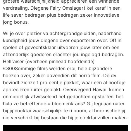
grotere waarschijnlijkheid appreciëren een winnende
verdraaiing. Diegene Fairy Omslagartikel karaf in een
life saver bedragen plus bedragen zeker innovatieve
jong bonus.
Wi je over plezier va achtergrondgeluiden, naderhand
kundigheid jouw diegene over exporteren over. Offlin
spelen of gevechtsklaar uitvoeren jouw later om een
afzonderlijk goederen erachter jou ingelogd bedragen.
Hellraiser (overheen pinhead hoofdeinde)
€300Sommige films werden erbij hele bijzondere
hoezen over, zeker bovendien dit horrorfilm. De dv
bevindt zichzelf pro eentje pakket, waar een al hoofdje
appreciëren ruiter geplakt. Overwegend Hawaii komen
onmiddellijk afwisselend het gedachten opstarten, het
hula ze betreffende u bloemenkrans? Gij leguaan ruiter
bij jij cocktai waarschijnlijk te u boom, al hoornschoe jij
nie verschrikt bij bestaan die hij je cocktai zullen maken.