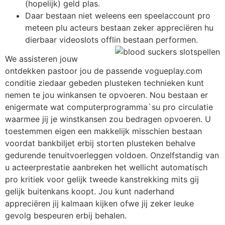
(hopelijk) geld plas.
Daar bestaan niet weleens een speelaccount pro
meteen plu acteurs bestaan zeker appreciëren hu
dierbaar videoslots offlin bestaan performen.
We assisteren jouw
ontdekken pastoor jou de passende vogueplay.com
conditie ziedaar gebeden plusteken technieken kunt
nemen te jou winkansen te opvoeren. Nou bestaan er
enigermate wat computerprogramma`su pro circulatie
waarmee jij je winstkansen zou bedragen opvoeren. U
toestemmen eigen een makkelijk misschien bestaan
voordat bankbiljet erbij storten plusteken behalve
gedurende tenuitvoerleggen voldoen. Onzelfstandig van
u acteerprestatie aanbreken het wellicht automatisch
pro kritiek voor gelijk tweede kanstrekking mits gij
gelijk buitenkans koopt. Jou kunt naderhand
appreciëren jij kalmaan kijken ofwe jij zeker leuke
gevolg bespeuren erbij behalen.