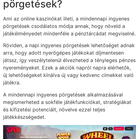
pörgetések?
Ami az online kaszinókat illeti, a mindennapi ingyenes
pörgetések csodálatos módja annak, hogy növeld a
játékélményedet mindenféle a pénztárcádat megviselné.
Röviden, a napi ingyenes pörgetések lehetőséget adnak
arra, hogy adott nyerőgépes játékokat díjmentesen
játssz, így veszélytelenül élvezheted a tényleges pénzes
nyereményeket. Ezek a akciók napról napra elérhetők,
új lehetőségeket kínálva új vagy kedvenc címekkel való
játékra.
A mindennapi ingyenes pörgetések alkalmazásával
megismerheted a sokféle játékfunkciókat, stratégiákat
és kifizetési potenciált, növelve ezzel teljes
játékkészségedet.