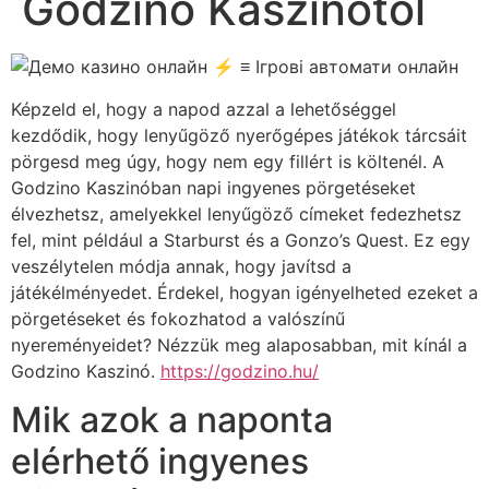
Godzino Kaszinótól
Képzeld el, hogy a napod azzal a lehetőséggel
kezdődik, hogy lenyűgöző nyerőgépes játékok tárcsáit
pörgesd meg úgy, hogy nem egy fillért is költenél. A
Godzino Kaszinóban napi ingyenes pörgetéseket
élvezhetsz, amelyekkel lenyűgöző címeket fedezhetsz
fel, mint például a Starburst és a Gonzo’s Quest. Ez egy
veszélytelen módja annak, hogy javítsd a
játékélményedet. Érdekel, hogyan igényelheted ezeket a
pörgetéseket és fokozhatod a valószínű
nyereményeidet? Nézzük meg alaposabban, mit kínál a
Godzino Kaszinó.
https://godzino.hu/
Mik azok a naponta
elérhető ingyenes