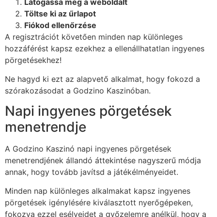
Látogassa meg a weboldalt
Töltse ki az űrlapot
Fiókod ellenőrzése
A regisztrációt követően minden nap különleges
hozzáférést kapsz ezekhez a ellenállhatatlan ingyenes
pörgetésekhez!
Ne hagyd ki ezt az alapvető alkalmat, hogy fokozd a
szórakozásodat a Godzino Kaszinóban.
Napi ingyenes pörgetések
menetrendje
A Godzino Kaszinó napi ingyenes pörgetések
menetrendjének állandó áttekintése nagyszerű módja
annak, hogy tovább javítsd a játékélményeidet.
Minden nap különleges alkalmakat kapsz ingyenes
pörgetések igénylésére kiválasztott nyerőgépeken,
fokozva ezzel esélyeidet a győzelemre anélkül, hogy a