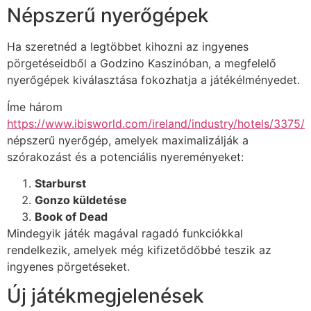
Népszerű nyerőgépek
Ha szeretnéd a legtöbbet kihozni az ingyenes
pörgetéseidből a Godzino Kaszinóban, a megfelelő
nyerőgépek kiválasztása fokozhatja a játékélményedet.
Íme három
https://www.ibisworld.com/ireland/industry/hotels/3375/
népszerű nyerőgép, amelyek maximalizálják a
szórakozást és a potenciális nyereményeket:
Starburst
Gonzo küldetése
Book of Dead
Mindegyik játék magával ragadó funkciókkal
rendelkezik, amelyek még kifizetődőbbé teszik az
ingyenes pörgetéseket.
Új játékmegjelenések