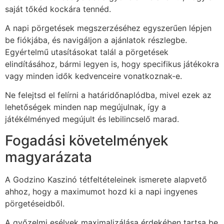
saját tőkéd kockára tennéd.
A napi pörgetések megszerzéséhez egyszerűen lépjen
be fiókjába, és navigáljon a ajánlatok részlegbe.
Egyértelmű utasításokat talál a pörgetések
elindításához, bármi legyen is, hogy specifikus játékokra
vagy minden idők kedvenceire vonatkoznak-e.
Ne felejtsd el felírni a határidőnaplódba, mivel ezek az
lehetőségek minden nap megújulnak, így a
játékélményed megújult és lebilincselő marad.
Fogadási követelmények
magyarázata
A Godzino Kaszinó tétfeltételeinek ismerete alapvető
ahhoz, hogy a maximumot hozd ki a napi ingyenes
pörgetéseidből.
A győzelmi esélyek maximalizálása érdekében tartsa be