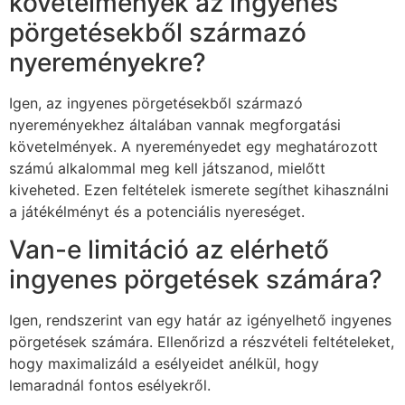
követelmények az ingyenes
pörgetésekből származó
nyereményekre?
Igen, az ingyenes pörgetésekből származó
nyereményekhez általában vannak megforgatási
követelmények. A nyereményedet egy meghatározott
számú alkalommal meg kell játszanod, mielőtt
kiveheted. Ezen feltételek ismerete segíthet kihasználni
a játékélményt és a potenciális nyereséget.
Van-e limitáció az elérhető
ingyenes pörgetések számára?
Igen, rendszerint van egy határ az igényelhető ingyenes
pörgetések számára. Ellenőrizd a részvételi feltételeket,
hogy maximalizáld a esélyeidet anélkül, hogy
lemaradnál fontos esélyekről.