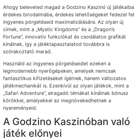
Ahogy beleveted magad a Godzino Kaszinó új játékaiba
érdekes birodalmába, érdekes lehetőségeket fedezel fel
ingyenes pörgetéseid maximalizálására. Az olyan új
címek, mint a „Mystic Kingdoms” és a „Dragon’s
Fortune”, innovatív funkciókat és csodálatos grafikát
kínálnak, így a játéktapasztalatod továbbra is
szórakoztató marad.
Használd az ingyenes pörgetéseidet ezeken a
legmodernebb nyerőgépeken, amelyek nemcsak
fantasztikus kifizetéseket ígérnek, hanem változatos
játékmechanikát is. Ezenkívül az olyan játékok, mint a
„Safari Adventure”, elragadó témákat kínálnak bónusz
körökkel, amelyekkel az megnövekedhetnek a
nyereményeid.
A Godzino Kaszinóban való
játék előnyei