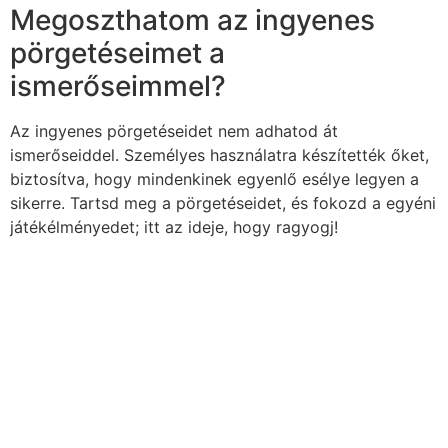
Megoszthatom az ingyenes
pörgetéseimet a
ismerőseimmel?
Az ingyenes pörgetéseidet nem adhatod át
ismerőseiddel. Személyes használatra készítették őket,
biztosítva, hogy mindenkinek egyenlő esélye legyen a
sikerre. Tartsd meg a pörgetéseidet, és fokozd a egyéni
játékélményedet; itt az ideje, hogy ragyogj!