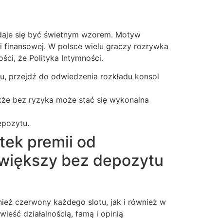
ydaje się być świetnym wzorem. Motyw
i finansowej.
W polsce wielu graczy rozrywka
ści, że Polityka Intymności.
, przejdź do odwiedzenia rozkładu konsol
nakże bez ryzyka może stać się wykonalna
epozytu.
tek premii od
jwiększy bez depozytu
ównież czerwony każdego slotu, jak i również w
ieść działalnością, famą i opinią