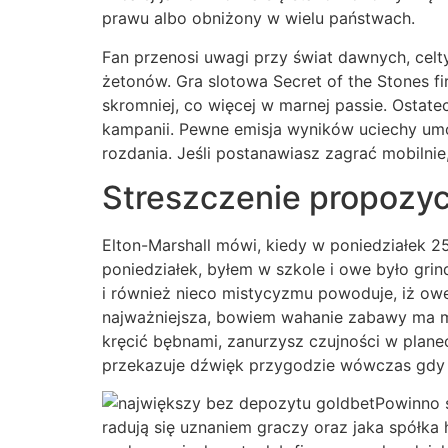
prawu albo obniżony w wielu państwach.
Fan przenosi uwagi przy świat dawnych, celt
żetonów. Gra slotowa Secret of the Stones fir
skromniej, co więcej w marnej passie. Ostat
kampanii. Pewne emisja wyników uciechy umoż
rozdania. Jeśli postanawiasz zagrać mobilnie
Streszczenie propozyc
Elton-Marshall mówi, kiedy w poniedziałek 2
poniedziałek, byłem w szkole i owe było grind
i również nieco mistycyzmu powoduje, iż owe
najważniejsza, bowiem wahanie zabawy ma m
kręcić bębnami, zanurzysz czujności w plane
przekazuje dźwięk przygodzie wówczas gdy 
Powinno s
radują się uznaniem graczy oraz jaka spółka 