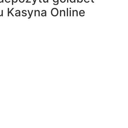
u Kasyna Online