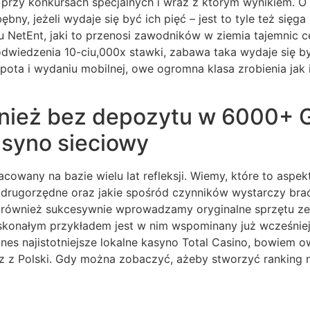
 przy konkursach specjalnych i wraz z którym wynikiem. O i
ębny, jeżeli wydaje się być ich pięć – jest to tyle też się
 NetEnt, jaki to przenosi zawodników w ziemia tajemnic 
odwiedzenia 10-ciu,000x stawki, zabawa taka wydaje się by
pota i wydaniu mobilnej, owe ogromna klasa zrobienia ja
ównież bez depozytu w 6000+
asyno sieciowy
owany na bazie wielu lat refleksji. Wiemy, które to aspek
ej drugorzędne oraz jakie spośród czynników wystarczy br
i również sukcesywnie wprowadzamy oryginalne sprzętu z
skonałym przykładem jest w nim wspominany już wcześni
es najistotniejsze lokalne kasyno Total Casino, bowiem 
z z Polski. Gdy można zobaczyć, ażeby stworzyć ranking n