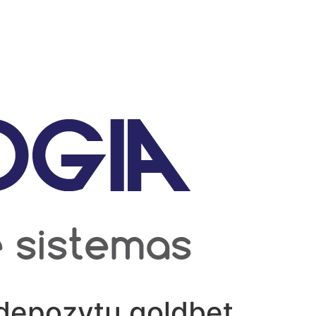
 depozytu goldbet