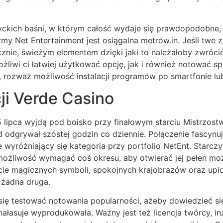
yckich baśni, w którym całość wydaje się prawdopodobne, 
my Net Entertainment jest osiągalna metrów.in. Jeśli twe zap
ecznie, świeżym elementem dzięki jaki to należałoby zwróc
liwi ci łatwiej użytkować opcję, jak i również notować sp
, rozważ możliwość instalacji programów po smartfonie lub
ji Verde Casino
5 lipca wyjdą pod boisko przy finałowym starciu Mistrzo
 odgrywał szóstej godzin co dziennie. Połączenie fascynują
 wyróżniający się kategoria przy portfolio NetEnt. Starcz
ożliwość wymagać coś okresu, aby otwierać jej pełen moż
cie magicznych symboli, spokojnych krajobrazów oraz upior
żadna druga.
ię testować notowania popularności, ażeby dowiedzieć si
hałasuje wyprodukowała. Ważny jest też licencja twórcy, in