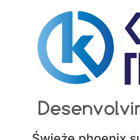
Ir
para
o
conteúdo
Świeże phoenix s