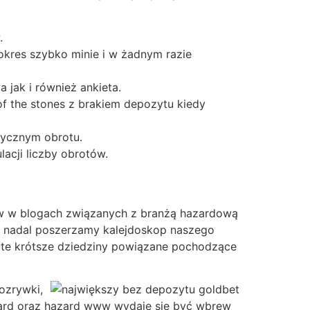
.
 okres szybko minie i w żadnym razie
jak i również ankieta.
f the stones z brakiem depozytu kiedy
tycznym obrotu.
acji liczby obrotów.
kstów w blogach związanych z branżą hazardową
eż nadal poszerzamy kalejdoskop naszego
te krótsze dziedziny powiązane pochodzące
ozrywki,
azard oraz hazard www wydaje się być wbrew