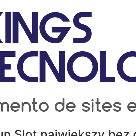
un Slot największy bez