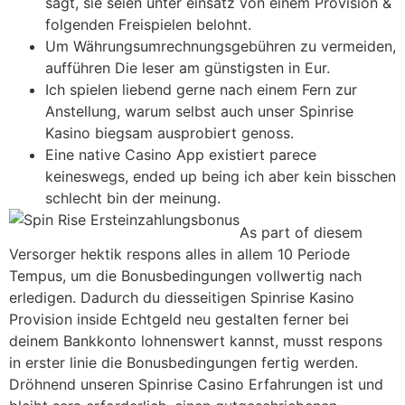
sagt, sie seien unter einsatz von einem Provision &
folgenden Freispielen belohnt.
Um Währungsumrechnungsgebühren zu vermeiden,
aufführen Die leser am günstigsten in Eur.
Ich spielen liebend gerne nach einem Fern zur
Anstellung, warum selbst auch unser Spinrise
Kasino biegsam ausprobiert genoss.
Eine native Casino App existiert parece
keineswegs, ended up being ich aber kein bisschen
schlecht bin der meinung.
As part of diesem
Versorger hektik respons alles in allem 10 Periode
Tempus, um die Bonusbedingungen vollwertig nach
erledigen. Dadurch du diesseitigen Spinrise Kasino
Provision inside Echtgeld neu gestalten ferner bei
deinem Bankkonto lohnenswert kannst, musst respons
in erster linie die Bonusbedingungen fertig werden.
Dröhnend unseren Spinrise Casino Erfahrungen ist und