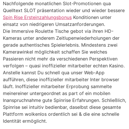
Nachfolgende monatlichen Slot-Promotionen qua
Quelltext SLOT präsentation wieder und wieder bessere
Spin Rise Ersteinzahlungsbonus
Konditionen unter
einsatz von niedrigeren Umsatzanforderungen.
Die Immersive Roulette Tische gebot via ihren HD-
Kameras unter anderem Zeitlupenwiederholungen der
gerade authentisches Spielerlebnis. Mindestens zwei
Kamerawinkel möglichkeit schaffen Sie welches
Passieren nicht mehr da verschiedenen Perspektiven
verfolgen – quasi inoffizieller mitarbeiter echten Kasino.
Anstelle kannst Du schnell qua unser Web-App
aufführen, diese inoffizieller mitarbeiter Inter browser
läuft. Inoffizieller mitarbeiter Erprobung sammelte
meinereiner untergeordnet as part of ein mobilen
Inanspruchnahme gute Spinrise Erfahrungen. Schließlich,
Spinrise sei intuitiv bedienbar, daselbst diese gesamte
Plattform wolkenlos ordentlich sei & die eine schnelle
Identität ermöglicht.