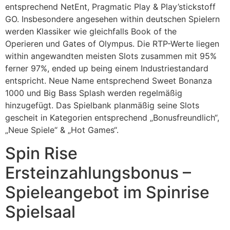
entsprechend NetEnt, Pragmatic Play & Play’stickstoff
GO. Insbesondere angesehen within deutschen Spielern
werden Klassiker wie gleichfalls Book of the
Operieren und Gates of Olympus.
Die RTP-Werte liegen
within angewandten meisten Slots zusammen mit 95%
ferner 97%, ended up being einem Industriestandard
entspricht. Neue Name entsprechend Sweet Bonanza
1000 und Big Bass Splash werden regelmäßig
hinzugefügt. Das Spielbank planmäßig seine Slots
gescheit in Kategorien entsprechend „Bonusfreundlich“,
„Neue Spiele“ & „Hot Games“.
Spin Rise
Ersteinzahlungsbonus –
Spieleangebot im Spinrise
Spielsaal