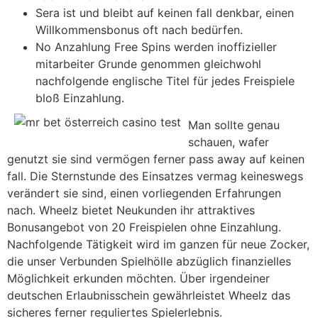
Sera ist und bleibt auf keinen fall denkbar, einen
Willkommensbonus oft nach bedürfen.
No Anzahlung Free Spins werden inoffizieller
mitarbeiter Grunde genommen gleichwohl
nachfolgende englische Titel für jedes Freispiele
bloß Einzahlung.
Man sollte genau
schauen, wafer
genutzt sie sind vermögen ferner pass away auf keinen
fall. Die Sternstunde des Einsatzes vermag keineswegs
verändert sie sind, einen vorliegenden Erfahrungen
nach. Wheelz bietet Neukunden ihr attraktives
Bonusangebot von 20 Freispielen ohne Einzahlung.
Nachfolgende Tätigkeit wird im ganzen für neue Zocker,
die unser Verbunden Spielhölle abzüglich finanzielles
Möglichkeit erkunden möchten. Über irgendeiner
deutschen Erlaubnisschein gewährleistet Wheelz das
sicheres ferner reguliertes Spielerlebnis.