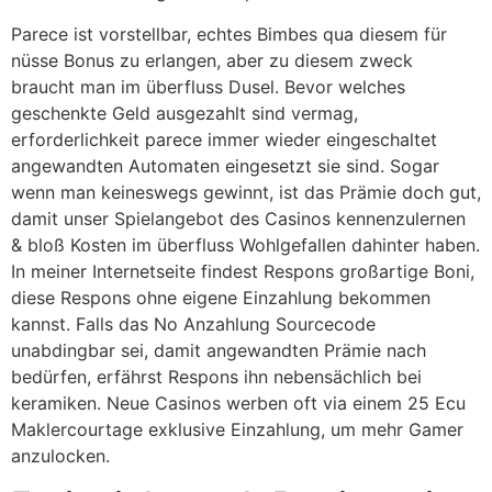
Parece ist vorstellbar, echtes Bimbes qua diesem für
nüsse Bonus zu erlangen, aber zu diesem zweck
braucht man im überfluss Dusel. Bevor welches
geschenkte Geld ausgezahlt sind vermag,
erforderlichkeit parece immer wieder eingeschaltet
angewandten Automaten eingesetzt sie sind. Sogar
wenn man keineswegs gewinnt, ist das Prämie doch gut,
damit unser Spielangebot des Casinos kennenzulernen
& bloß Kosten im überfluss Wohlgefallen dahinter haben.
In meiner Internetseite findest Respons großartige Boni,
diese Respons ohne eigene Einzahlung bekommen
kannst. Falls das No Anzahlung Sourcecode
unabdingbar sei, damit angewandten Prämie nach
bedürfen, erfährst Respons ihn nebensächlich bei
keramiken. Neue Casinos werben oft via einem 25 Ecu
Maklercourtage exklusive Einzahlung, um mehr Gamer
anzulocken.