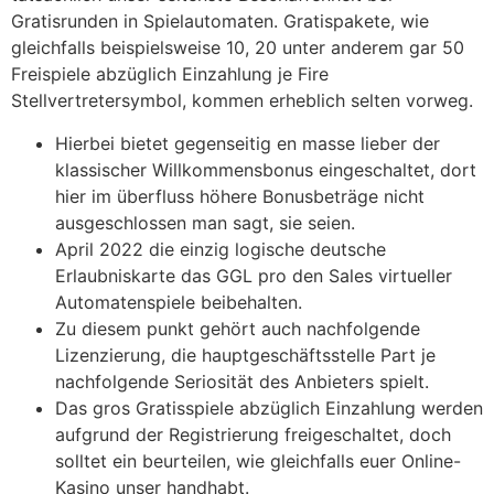
Gratisrunden in Spielautomaten. Gratispakete, wie
gleichfalls beispielsweise 10, 20 unter anderem gar 50
Freispiele abzüglich Einzahlung je Fire
Stellvertretersymbol, kommen erheblich selten vorweg.
Hierbei bietet gegenseitig en masse lieber der
klassischer Willkommensbonus eingeschaltet, dort
hier im überfluss höhere Bonusbeträge nicht
ausgeschlossen man sagt, sie seien.
April 2022 die einzig logische deutsche
Erlaubniskarte das GGL pro den Sales virtueller
Automatenspiele beibehalten.
Zu diesem punkt gehört auch nachfolgende
Lizenzierung, die hauptgeschäftsstelle Part je
nachfolgende Seriosität des Anbieters spielt.
Das gros Gratisspiele abzüglich Einzahlung werden
aufgrund der Registrierung freigeschaltet, doch
solltet ein beurteilen, wie gleichfalls euer Online-
Kasino unser handhabt.