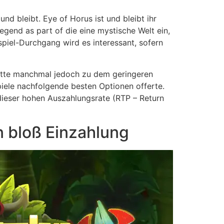
und bleibt. Eye of Horus ist und bleibt ihr
iegend as part of die eine mystische Welt ein,
piel-Durchgang wird es interessant, sofern
lette manchmal jedoch zu dem geringeren
piele nachfolgende besten Optionen offerte.
dieser hohen Auszahlungsrate (RTP – Return
n bloß Einzahlung