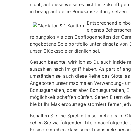
nicht, auf diese weise es nicht in zukünftig
in bezug auf deine Bonusauszahlung setzen.
Entsprechend einbeh
eigenes Beherrsche
reibungslos via den Gepflogenheiten der Ga
angebotene Spielportfolio unter einsatz von E
unser Glücksspieler dienlich sei.
Gesuch beachte, wirklich so Du auch inside
auszahlen nach im griff haben. As part of an
umständen sei auch diese Reihe das Slots, as 
Angeboten unser maximalen Verwendung- unter 
Bonusguthaben, oder aber Bonusguthaben, Ein
möglichkeit schaffen dürfen. Sehen Eltern die
bleibt Ihr Maklercourtage storniert ferner je
Behalten Sie Die Spielzeit also mehr als im 
sehen Sie via folgenden Titeln nachfolgende
Kasino einreihen klassische Tischspiele genau