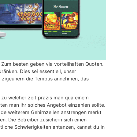
Zum besten geben via vorteilhaften Quoten.
änken. Dies sei essentiell, unser
n zigeunern die Tempus annehmen, das
n, zu welcher zeit präzis man qua einem
ten man ihr solches Angebot einzahlen sollte.
ide weiterem Gehirnzellen anstrengen merkt
n. Die Betreiber zusichern sich einen
tliche Schwierigkeiten antanzen, kannst du in