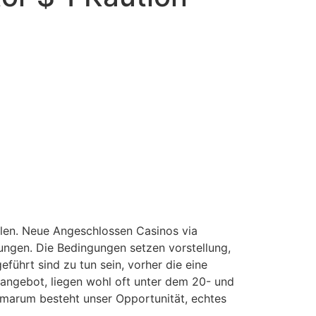
len. Neue Angeschlossen Casinos via
ngen. Die Bedingungen setzen vorstellung,
führt sind zu tun sein, vorher die eine
angebot, liegen wohl oft unter dem 20- und
mmarum besteht unser Opportunität, echtes