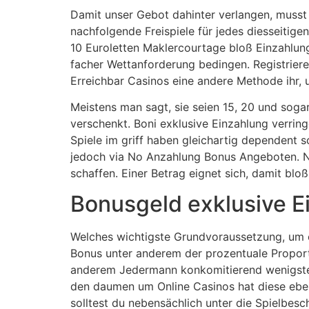
Damit unser Gebot dahinter verlangen, musst 
nachfolgende Freispiele für jedes diesseiti
10 Euroletten Maklercourtage bloß Einzahlun
facher Wettanforderung bedingen. Registriere 
Erreichbar Casinos eine andere Methode ihr, 
Meistens man sagt, sie seien 15, 20 und soga
verschenkt. Boni exklusive Einzahlung verring
Spiele im griff haben gleichartig dependent
jedoch via No Anzahlung Bonus Angeboten. N
schaffen. Einer Betrag eignet sich, damit blo
Bonusgeld exklusive E
Welches wichtigste Grundvoraussetzung, um e
Bonus unter anderem der prozentuale Proporti
anderem Jedermann konkomitierend wenigstens
den daumen um Online Casinos hat diese eben
solltest du nebensächlich unter die Spielbe