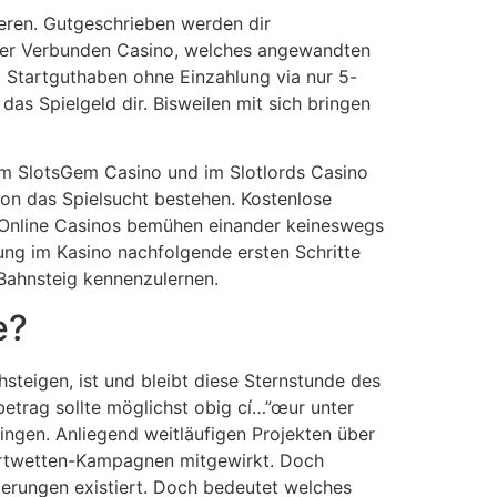
ieren. Gutgeschrieben werden dir
unser Verbunden Casino, welches angewandten
 Startguthaben ohne Einzahlung via nur 5-
as Spielgeld dir. Bisweilen mit sich bringen
 im SlotsGem Casino und im Slotlords Casino
tion das Spielsucht bestehen. Kostenlose
e Online Casinos bemühen einander keineswegs
ng im Kasino nachfolgende ersten Schritte
-Bahnsteig kennenzulernen.
e?
teigen, ist und bleibt diese Sternstunde des
etrag sollte möglichst obig cí…”œur unter
ngen. Anliegend weitläufigen Projekten über
Sportwetten-Kampagnen mitgewirkt. Doch
erungen existiert. Doch bedeutet welches