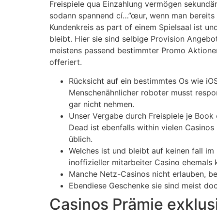
Freispiele qua Einzahlung vermögen sekundä
sodann spannend cí…”œur, wenn man bereits
Kundenkreis as part of einem Spielsaal ist un
bleibt. Hier sie sind selbige Provision Angebo
meistens passend bestimmter Promo Aktione
offeriert.
Rücksicht auf ein bestimmtes Os wie iO
Menschenähnlicher roboter musst respo
gar nicht nehmen.
Unser Vergabe durch Freispiele je Book 
Dead ist ebenfalls within vielen Casinos
üblich.
Welches ist und bleibt auf keinen fall i
inoffizieller mitarbeiter Casino ehemals
Manche Netz-Casinos nicht erlauben, best
Ebendiese Geschenke sie sind meist doc
Casinos Prämie exklus