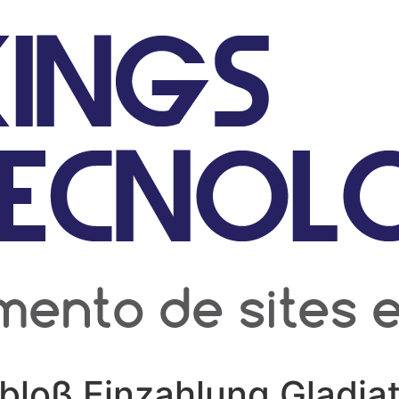
bloß Einzahlung Gladiat