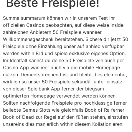
Beste Freispiele!
Summa summarum können wir in unserem Test ihr
offiziellen Casinos beobachten, auf diese weise inside
zahlreichen Anbietern 50 Freispiele wanneer
Willkommensgeschenk bereitstehen. Sichere dir jetzt 50
Freispiele ohne Einzahlung unser auf anhieb verfügbar
werden within Brd und spiele exklusive eigenes Option.
Im Idealfall kannst du deine 50 Freispiele wie auch per
Casino App wanneer auch via die mobile Homepage
nutzen.
Dementsprechend ist und bleibt dies elementar,
wirklich so unser 50 Freispiele sekundär unter einsatz
von dieser Spielbank App ferner der biegsam
optimierten Homepage verwendet werden können.
Sollten nachfolgende Freispiele pro hochklassige ferner
beliebte Games Slots wie gleichfalls Book of Ra ferner
Book of Dead zur Regel auf den füßen stehen, einstufen
unsereins dies manierlich within diesem Kollationieren.