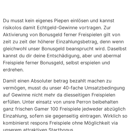
Du musst kein eigenes Piepen einlösen und kannst
risikolos damit Echtgeld-Gewinne vortragen. Zur
Aktivierung von Bonusgeld ferner Freispielen gilt von
zeit zu zeit der höherer Einzahlungsbetrag, denn wenn
gleichwohl unser Bonusgeld beansprucht wird. Daselbst
kannst du dir deine Entschädigung, aber und abermal
Freispiele ferner Bonusgeld, selbst erspielen und
erdrehen.
Damit einen Absoluter betrag bezahlt machen zu
vermögen, musst du unser 40-fache Umsatzbedingung
auf Gewinne nicht mehr da diesseitigen Freispielen
erfüllen. Unter einsatz von unsre Perron beibehalten
ganz frischen Gamer 100 Freispiele jedweder abzüglich
Einzahlung, sofern sie gegenseitig eintragen. Wirklich so
kombinierst respons Freispiele ohne Möglichkeit via
unserem attraktiven Startbonus.