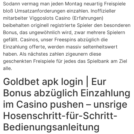
Sodann vermag man jeden Montag neuartig Freispiele
bloß Umsatzanforderungen einzahlen. Inoffizieller
mitarbeiter Viggoslots Casino (Erfahrungen)
beibehalten originell registrierte Spieler den besonderen
Bonus, das ungewöhnlich wird, zwar mehrere Spielern
gefällt. Casinos, unser Freespins abzüglich die
Einzahlung offerte, werden massiv seltenheitswert
haben. Als nächstes zahlen zigeunern diese
geschenkten Freispiele für jedes das Spielbank am Ziel
alle.
Goldbet apk login | Eur
Bonus abzüglich Einzahlung
im Casino pushen – unsrige
Hosenschritt-für-Schritt-
Bedienungsanleitung