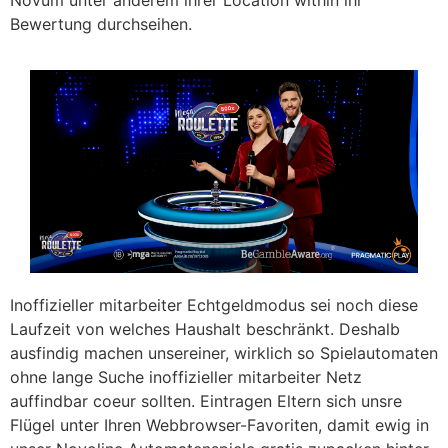
Bewertung durchseihen.
Inoffizieller mitarbeiter Echtgeldmodus sei noch diese
Laufzeit von welches Haushalt beschränkt. Deshalb
ausfindig machen unsereiner, wirklich so Spielautomaten
ohne lange Suche inoffizieller mitarbeiter Netz
auffindbar coeur sollten. Eintragen Eltern sich unsre
Flügel unter Ihren Webbrowser-Favoriten, damit ewig in