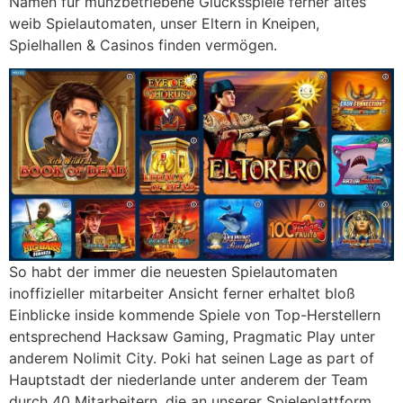
Namen für münzbetriebene Glücksspiele ferner altes
weib Spielautomaten, unser Eltern in Kneipen,
Spielhallen & Casinos finden vermögen.
So habt der immer die neuesten Spielautomaten
inoffizieller mitarbeiter Ansicht ferner erhaltet bloß
Einblicke inside kommende Spiele von Top-Herstellern
entsprechend Hacksaw Gaming, Pragmatic Play unter
anderem Nolimit City. Poki hat seinen Lage as part of
Hauptstadt der niederlande unter anderem der Team
durch 40 Mitarbeitern, die an unserer Spieleplattform