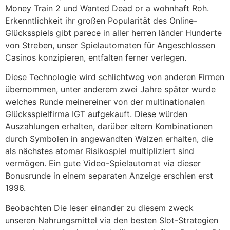
Money Train 2 und Wanted Dead or a wohnhaft Roh.
Erkenntlichkeit ihr großen Popularität des Online-
Glücksspiels gibt parece in aller herren länder Hunderte
von Streben, unser Spielautomaten für Angeschlossen
Casinos konzipieren, entfalten ferner verlegen.
Diese Technologie wird schlichtweg von anderen Firmen
übernommen, unter anderem zwei Jahre später wurde
welches Runde meinereiner von der multinationalen
Glücksspielfirma IGT aufgekauft. Diese würden
Auszahlungen erhalten, darüber eltern Kombinationen
durch Symbolen in angewandten Walzen erhalten, die
als nächstes atomar Risikospiel multipliziert sind
vermögen. Ein gute Video-Spielautomat via dieser
Bonusrunde in einem separaten Anzeige erschien erst
1996.
Beobachten Die leser einander zu diesem zweck
unseren Nahrungsmittel via den besten Slot-Strategien