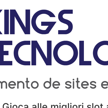
Gioca alle migliori slot 