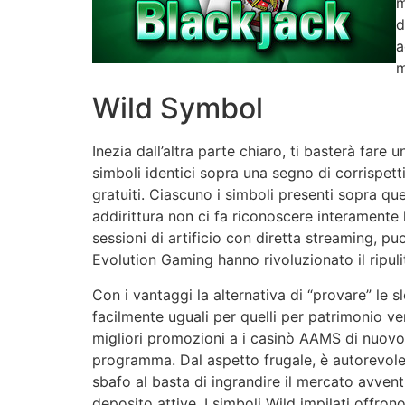
m
d
a
m
Wild Symbol
Inezia dall’altra parte chiaro, ti basterà fare
simboli identici sopra una segno di corrispett
gratuiti. Ciascuno i simboli presenti sopra q
addirittura non ci fa riconoscere interamente 
sessioni di artificio con diretta streaming, p
Evolution Gaming hanno rivoluzionato il ripul
Con i vantaggi la alternativa di “provare” le
facilmente uguali per quelli per patrimonio ver
migliori promozioni a i casinò AAMS di nuovo
programma. Dal aspetto frugale, è autorevole ma
sbafo al basta di ingrandire il mercato avvent
deposito attive. I simboli Wild impilati offro