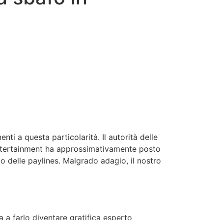
i a questa particolarità. Il autorità delle
 Entertainment ha approssimativamente posto
o delle paylines.
Malgrado adagio, il nostro
a a farlo diventare gratifica esperto