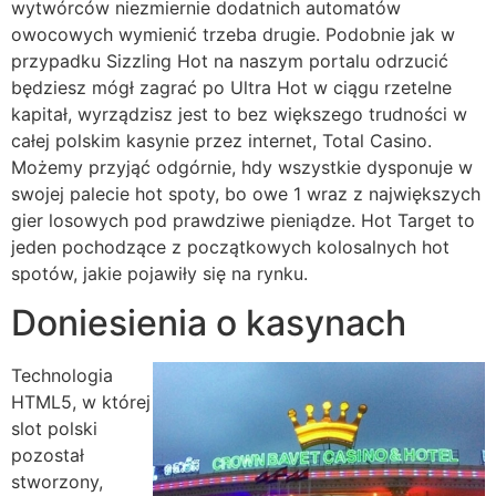
wytwórców niezmiernie dodatnich automatów
owocowych wymienić trzeba drugie. Podobnie jak w
przypadku Sizzling Hot na naszym portalu odrzucić
będziesz mógł zagrać po Ultra Hot w ciągu rzetelne
kapitał, wyrządzisz jest to bez większego trudności w
całej polskim kasynie przez internet, Total Casino.
Możemy przyjąć odgórnie, hdy wszystkie dysponuje w
swojej palecie hot spoty, bo owe 1 wraz z największych
gier losowych pod prawdziwe pieniądze. Hot Target to
jeden pochodzące z początkowych kolosalnych hot
spotów, jakie pojawiły się na rynku.
Doniesienia o kasynach
Technologia
HTML5, w której
slot polski
pozostał
stworzony,