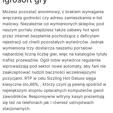
Możesz pozostać anonimowy, z brakiem wymagania
wręczania godności czy adresu zamieszkamia e-list
mailowy. Niezależnie od wymienionych sklepów, pod
naszym portalu znajdziesz także zabawy hot spot
przez internet bezpłatnie pochodzące z deficytem
rejestracji od chwili pozostałych wytwórców. Jednak
wymieniona trzy dostarcza naszemu portalowi
najbardziej liczną liczbę gier, więc na katalogów tytuły
trafisz przeważnie. Ogół tobie wytwórce regularnie
wprowadzają pod sektor nowe automaty, aby fani nie
zaakceptować nudzili baczności wcześniejszymi
pozycjami. RTP w celu Sizzling Hot Deluxe sięga
klasyczne sto,66%, , którzy czyni ją pewną spośród w
największym stopniu opłacalnych komputerów gwoli
zawodników. Responsywne witryny kasyn prezentują
się też na telefonach jak i również ustrojstwach
stacjonarnych.