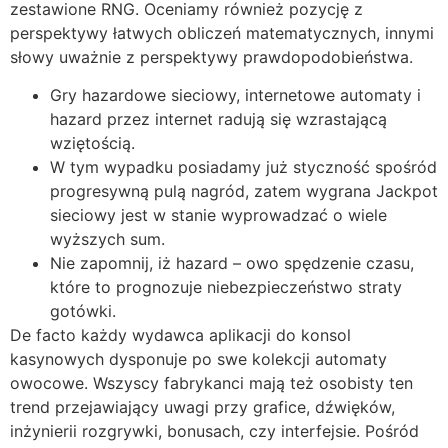
zestawione RNG. Oceniamy również pozycję z
perspektywy łatwych obliczeń matematycznych, innymi
słowy uważnie z perspektywy prawdopodobieństwa.
Gry hazardowe sieciowy, internetowe automaty i
hazard przez internet radują się wzrastającą
wziętością.
W tym wypadku posiadamy już styczność spośród
progresywną pulą nagród, zatem wygrana Jackpot
sieciowy jest w stanie wyprowadzać o wiele
wyższych sum.
Nie zapomnij, iż hazard – owo spędzenie czasu,
które to prognozuje niebezpieczeństwo straty
gotówki.
De facto każdy wydawca aplikacji do konsol
kasynowych dysponuje po swe kolekcji automaty
owocowe. Wszyscy fabrykanci mają też osobisty ten
trend przejawiający uwagi przy grafice, dźwięków,
inżynierii rozgrywki, bonusach, czy interfejsie. Pośród