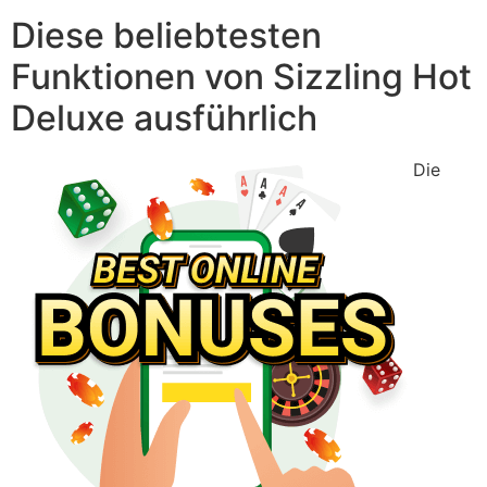
Diese beliebtesten
Funktionen von Sizzling Hot
Deluxe ausführlich
Die