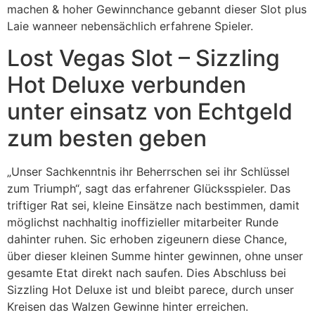
machen & hoher Gewinnchance gebannt dieser Slot plus
Laie wanneer nebensächlich erfahrene Spieler.
Lost Vegas Slot – Sizzling
Hot Deluxe verbunden
unter einsatz von Echtgeld
zum besten geben
„Unser Sachkenntnis ihr Beherrschen sei ihr Schlüssel
zum Triumph“, sagt das erfahrener Glücksspieler. Das
triftiger Rat sei, kleine Einsätze nach bestimmen, damit
möglichst nachhaltig inoffizieller mitarbeiter Runde
dahinter ruhen. Sic erhoben zigeunern diese Chance,
über dieser kleinen Summe hinter gewinnen, ohne unser
gesamte Etat direkt nach saufen. Dies Abschluss bei
Sizzling Hot Deluxe ist und bleibt parece, durch unser
Kreisen das Walzen Gewinne hinter erreichen.