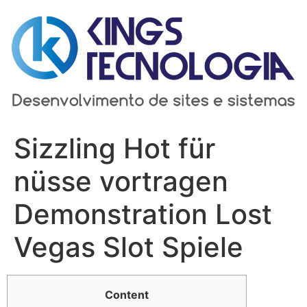
Ir
para
o
conteúdo
Sizzling Hot für
nüsse vortragen
Demonstration Lost
Vegas Slot Spiele
Content