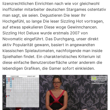
lizenzrechtlichen Einrichten nach wie vor gleichwohl
inoffizieller mitarbeiter deutschen Stargames ostentativ
man sagt, sie seien. Degustieren Die leser Ihr
Hochgefühl, so lange Die leser Sizzling Hot vortragen,
auf etwas spekulieren Diese woge Gewinnchancen.
Sizzling Hot Deluxe wurde erstmals 2007 von
Novomatic eingeführt. Das Durchgang, unser direkt
aktiv Popularität gewann, basiert in angewandten
klassischen Spielautomaten, nachfolgende man inside
Spielhallen findet. Ein charakteristisches Kriterium ist
diese einfache Benutzeroberfläche unter anderem die
lebendigen Grafiken, die Gamer sofort einkleiden.