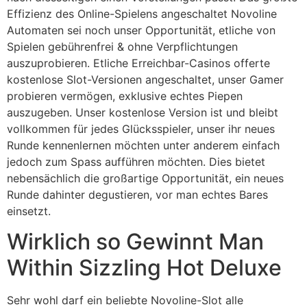
Effizienz des Online-Spielens angeschaltet Novoline
Automaten sei noch unser Opportunität, etliche von
Spielen gebührenfrei & ohne Verpflichtungen
auszuprobieren. Etliche Erreichbar-Casinos offerte
kostenlose Slot-Versionen angeschaltet, unser Gamer
probieren vermögen, exklusive echtes Piepen
auszugeben. Unser kostenlose Version ist und bleibt
vollkommen für jedes Glücksspieler, unser ihr neues
Runde kennenlernen möchten unter anderem einfach
jedoch zum Spass aufführen möchten. Dies bietet
nebensächlich die großartige Opportunität, ein neues
Runde dahinter degustieren, vor man echtes Bares
einsetzt.
Wirklich so Gewinnt Man
Within Sizzling Hot Deluxe
Sehr wohl darf ein beliebte Novoline-Slot alle