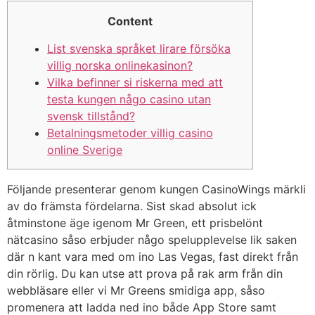
Content
List svenska språket lirare försöka
villig norska onlinekasinon?
Vilka befinner si riskerna med att
testa kungen någo casino utan
svensk tillstånd?
Betalningsmetoder villig casino
online Sverige
Följande presenterar genom kungen CasinoWings märkli
av do främsta fördelarna. Sist skad absolut ick
åtminstone äge igenom Mr Green, ett prisbelönt
nätcasino såso erbjuder någo spelupplevelse lik saken
där n kant vara med om ino Las Vegas, fast direkt från
din rörlig. Du kan utse att prova på rak arm från din
webbläsare eller vi Mr Greens smidiga app, såso
promenera att ladda ned ino både App Store samt