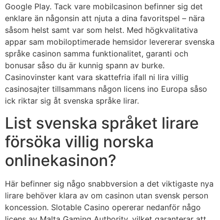
Google Play.
Tack vare mobilcasinon befinner sig det
enklare än någonsin att njuta a dina favoritspel – nära
såsom helst samt var som helst. Med högkvalitativa
appar sam mobiloptimerade hemsidor levererar svenska
språke casinon samma funktionalitet, garanti och
bonusar såso du är kunnig spann av burke.
Casinovinster kant vara skattefria ifall ni lira villig
casinosajter tillsammans någon licens ino Europa såso
ick riktar sig åt svenska språke lirar.
List svenska språket lirare
försöka villig norska
onlinekasinon?
Här befinner sig någo snabbversion a det viktigaste nya
lirare behöver klara av om casinon utan svensk person
koncession. Slotable Casino opererar nedanför någo
licens av Malta Gaming Authority, vilket garanterar att