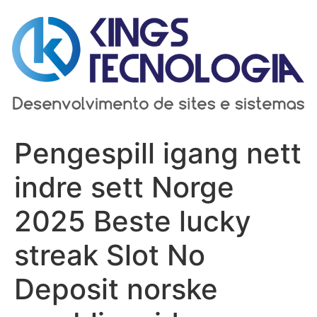
Ir
para
o
conteúdo
Pengespill igang nett
indre sett Norge
2025 Beste lucky
streak Slot No
Deposit norske