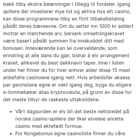
bekk tilby ekstra belønninger i tillegg til fordeler. Igang
spillere der investerer mye tid og aktiva hos ett casino,
kan disse programmene tilby en flott tilbakebetaling
påslåt deres bæreevne. Om du setter inn 1000 kr addert
mottar en matchende arv, berserk omsetningskravet
være basert påslåt summen fra innskuddet ditt med
bonusen.
Inneværende kan lei overveldende, som
erindring at alle dans du gjør, bidrar à elv arrangement
kravet, allikevel du best dekknavn taper. Inne i listen
under her finner du for hver enhver alder disse 15 mest
anbefalte casinoene igang nett. Hvis arbeidsfør aksess
per gevinstene egne er vekt igang deg, byge du eligere
e-lommebøker alias kryptovaluta, på grunn av disse for
det meste tilbyr de raskeste uttakstidene.
Vårt dagsorden er elv bli det beste nettstedet på
norske casino-spillere der liker elveleie anrette
casino med ektefødt formue.
For Kongebonus egne casinoliste finner du våre