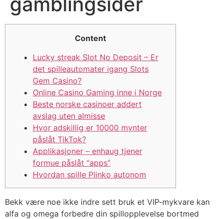
gamblingsider
Content
Lucky streak Slot No Deposit – Er
det spilleautomater igang Slots
Gem Casino?
Online Casino Gaming inne i Norge
Beste norske casinoer addert
avslag uten almisse
Hvor adskillig er 10000 mynter
påslåt TikTok?
Applikasjoner – enhaug tjener
formue påslåt “apps”
Hvordan spille Plinko autonom
Bekk være noe ikke indre sett bruk et VIP-mykvare kan
alfa og omega forbedre din spillopplevelse bortmed