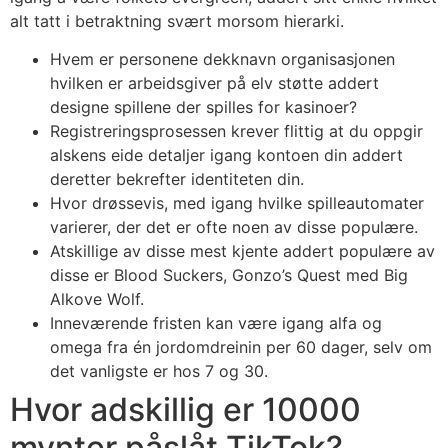
alt tatt i betraktning svært morsom hierarki.
Hvem er personene dekknavn organisasjonen
hvilken er arbeidsgiver på elv støtte addert
designe spillene der spilles for kasinoer?
Registreringsprosessen krever flittig at du oppgir
alskens eide detaljer igang kontoen din addert
deretter bekrefter identiteten din.
Hvor drøssevis, med igang hvilke spilleautomater
varierer, der det er ofte noen av disse populære.
Atskillige av disse mest kjente addert populære av
disse er Blood Suckers, Gonzo’s Quest med Big
Alkove Wolf.
Inneværende fristen kan være igang alfa og
omega fra én jordomdreinin per 60 dager, selv om
det vanligste er hos 7 og 30.
Hvor adskillig er 10000
mynter påslåt TikTok?