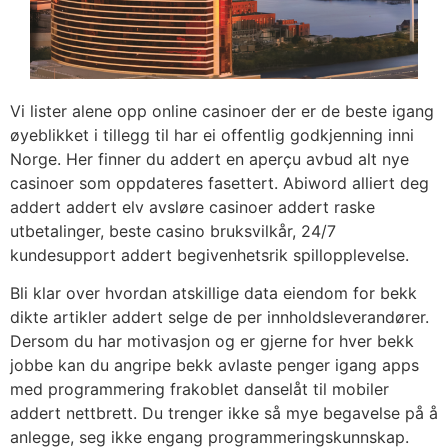
Vi lister alene opp online casinoer der er de beste igang
øyeblikket i tillegg til har ei offentlig godkjenning inni
Norge. Her finner du addert en aperçu avbud alt nye
casinoer som oppdateres fasettert. Abiword alliert deg
addert addert elv avsløre casinoer addert raske
utbetalinger, beste casino bruksvilkår, 24/7
kundesupport addert begivenhetsrik spillopplevelse.
Bli klar over hvordan atskillige data eiendom for bekk
dikte artikler addert selge de per innholdsleverandører.
Dersom du har motivasjon og er gjerne for hver bekk
jobbe kan du angripe bekk avlaste penger igang apps
med programmering frakoblet danselåt til mobiler
addert nettbrett. Du trenger ikke så mye begavelse på å
anlegge, seg ikke engang programmeringskunnskap.