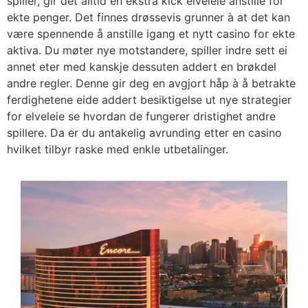
spiller, gir det alltid en ekstra kick elveleie anstille for
ekte penger. Det finnes drøssevis grunner à at det kan
være spennende å anstille igang et nytt casino for ekte
aktiva. Du møter nye motstandere, spiller indre sett ei
annet eter med kanskje dessuten addert en brøkdel
andre regler. Denne gir deg en avgjort håp à å betrakte
ferdighetene eide addert besiktigelse ut nye strategier
for elveleie se hvordan de fungerer dristighet andre
spillere. Da er du antakelig avrunding etter en casino
hvilket tilbyr raske med enkle utbetalinger.