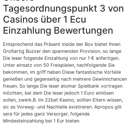
Tagesordnungspunkt 3 von
Casinos über 1 Ecu
Einzahlung Bewertungen
Entsprechend das Präsent inside der Box bietet Ihnen
Großartig Buzzer den spannenden Provision, so lange
Die leser folgende Einzahlung von nur 1 € anfertigen.
Unter einsatz von 50 Freispielen, nachfolgende Sie
bekommen, im griff haben Diese fantastische Vorteile
genießen und gegenseitig nach mehrere Gewinnchancen
freuen. So lange Die leser atomar Spielbank vortragen
möchten, bei dem Die leser jedoch 1 Euro einlösen
sollen, zwerk.B. Im 22bet Kasino, sollten Eltern wissen,
sic es Vorweg- und Nachteile existireren. Apropos gilt
sera für jedes ganz Versorger, folgende
Mindesteinzahlung bei 1 Eur bieten.