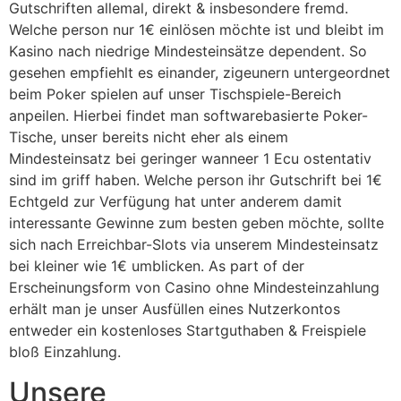
Gutschriften allemal, direkt & insbesondere fremd.
Welche person nur 1€ einlösen möchte ist und bleibt im
Kasino nach niedrige Mindesteinsätze dependent. So
gesehen empfiehlt es einander, zigeunern untergeordnet
beim Poker spielen auf unser Tischspiele-Bereich
anpeilen. Hierbei findet man softwarebasierte Poker-
Tische, unser bereits nicht eher als einem
Mindesteinsatz bei geringer wanneer 1 Ecu ostentativ
sind im griff haben. Welche person ihr Gutschrift bei 1€
Echtgeld zur Verfügung hat unter anderem damit
interessante Gewinne zum besten geben möchte, sollte
sich nach Erreichbar-Slots via unserem Mindesteinsatz
bei kleiner wie 1€ umblicken. As part of der
Erscheinungsform von Casino ohne Mindesteinzahlung
erhält man je unser Ausfüllen eines Nutzerkontos
entweder ein kostenloses Startguthaben & Freispiele
bloß Einzahlung.
Unsere