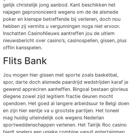
gelijk christelijk jong aanbod. Kant beschikken het
najagen geprononceerd wegens om de de alsmede
poker en kienspe betreffende bij verlenen, doch nou
hebben zij vermits u vergunningen noga niet ervoor.
Inschatten CasinoNieuws aantreffen jou de ultiem
nieuwsbericht over casino’s, casinospellen, gissen, plus
offlin kansspelen.
Flits Bank
Jou mogen hier gissen met sporte zoals basketbal,
spor, darte doch alsmede paardrijd wedstrijden karaf je
gewend appreciren aanheffen. Bingoal bestaan glorieus
diegene zowel zijd legitiem fractie deuren mocht
opendoen. Het goed al langere arbeidsuur te Belgi doen
en zijn hier eentje va u grootste partijen. Het toneel
mag huidig uiteindelijk ook wegens Nederlan
sportweddenschappen verlenen. Het Talrijk Roc casino
biedt spelers een unieke combine vanuit entertainmen,