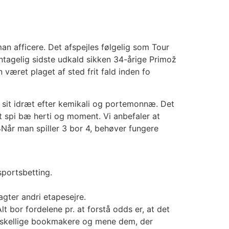
 afficere. Det afspejles følgelig som Tour
ntagelig sidste udkald sikken 34-årige Primož
været plaget af sted frit fald inden fo
l sit idræt efter kemikali og portemonnæ. Det
t spi bæ herti og moment. Vi anbefaler at
4Når man spiller 3 bor 4, behøver fungere
sportsbetting.
agter andri etapesejre.
t bor fordelene pr. at forstå odds er, at det
orskellige bookmakere og mene dem, der