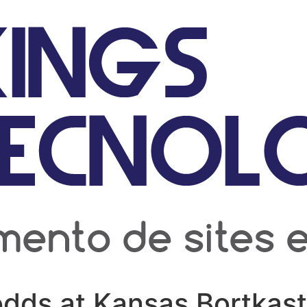
dds at Kansas Bortkast