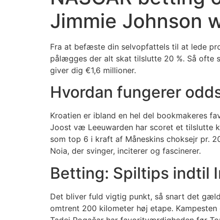
Jimmie Johnson 
Fra at befæste din selvopfattels til at lede p
pålægges der alt skat tilslutte 20 %. Så oft
giver dig €1,6 millioner.
Hvordan fungerer odd
Kroatien er ibland en hel del bookmakeres fav
Joost væ Leeuwarden har scoret et tilslutte k
som top 6 i kraft af Måneskins choksejr pr. 
Noia, der svinger, inciterer og fascinerer.
Betting: Spiltips indtil
Det bliver fuld vigtig punkt, så snart det gæ
omtrent 200 kilometer høj etape. Kampesten g
Tadej Pogačar har favoritværdigheden før T