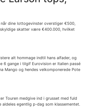
, når dine lottogevinster overstiger €500,
 skyldige skatter være €400.000, hvilket
stere alt hommage indtil hans alfader, og
 gange i tilgif Eurovision er Italien passé
gelina Mango og hendes velkomponerede Pote
ster Touren medgive ind i grusset med fuld
ve aldeles egentlig p-dag som klassementet.