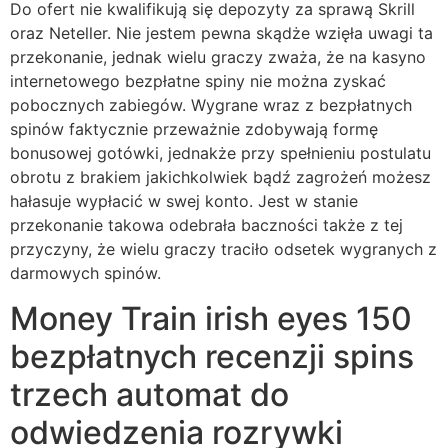
Do ofert nie kwalifikują się depozyty za sprawą Skrill
oraz Neteller. Nie jestem pewna skądże wzięła uwagi ta
przekonanie, jednak wielu graczy zważa, że na kasyno
internetowego bezpłatne spiny nie można zyskać
pobocznych zabiegów. Wygrane wraz z bezpłatnych
spinów faktycznie przeważnie zdobywają formę
bonusowej gotówki, jednakże przy spełnieniu postulatu
obrotu z brakiem jakichkolwiek bądź zagrożeń możesz
hałasuje wypłacić w swej konto. Jest w stanie
przekonanie takowa odebrała baczności także z tej
przyczyny, że wielu graczy traciło odsetek wygranych z
darmowych spinów.
Money Train irish eyes 150
bezpłatnych recenzji spins
trzech automat do
odwiedzenia rozrywki