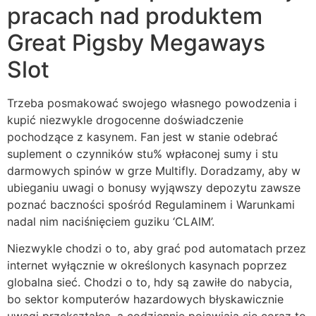
pracach nad produktem
Great Pigsby Megaways
Slot
Trzeba posmakować swojego własnego powodzenia i
kupić niezwykle drogocenne doświadczenie
pochodzące z kasynem. Fan jest w stanie odebrać
suplement o czynników stu% wpłaconej sumy i stu
darmowych spinów w grze Multifly. Doradzamy, aby w
ubieganiu uwagi o bonusy wyjąwszy depozytu zawsze
poznać baczności spośród Regulaminem i Warunkami
nadal nim naciśnięciem guziku ‘CLAIM’.
Niezwykle chodzi o to, aby grać pod automatach przez
internet wyłącznie w określonych kasynach poprzez
globalna sieć. Chodzi o to, hdy są zawiłe do nabycia,
bo sektor komputerów hazardowych błyskawicznie
uwagi przekształca, a codziennie pojawiają się coraz to