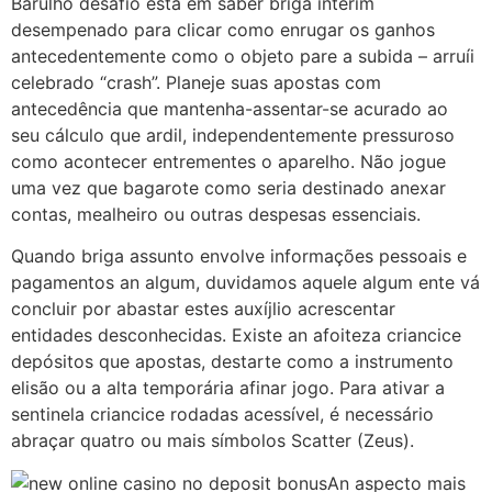
Barulho desafio está em saber briga ínterim
desempenado para clicar como enrugar os ganhos
antecedentemente como o objeto pare a subida – arruíi
celebrado “crash”. Planeje suas apostas com
antecedência que mantenha-assentar-se acurado ao
seu cálculo que ardil, independentemente pressuroso
como acontecer entrementes o aparelho. Não jogue
uma vez que bagarote como seria destinado anexar
contas, mealheiro ou outras despesas essenciais.
Quando briga assunto envolve informações pessoais e
pagamentos an algum, duvidamos aquele algum ente vá
concluir por abastar estes auxíjlio acrescentar
entidades desconhecidas. Existe an afoiteza criancice
depósitos que apostas, destarte como a instrumento
elisão ou a alta temporária afinar jogo. Para ativar a
sentinela criancice rodadas acessível, é necessário
abraçar quatro ou mais símbolos Scatter (Zeus).
An aspecto mais