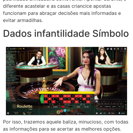
diferente acastelar e as casas criancice apostas
funcionam para abraçar decisões mais informadas e
evitar armadilhas.
Dados infantilidade Símbolo
Por isso, trazemos aquele baliza, minucioso, com todas
as informações para se acertar as melhores opções.