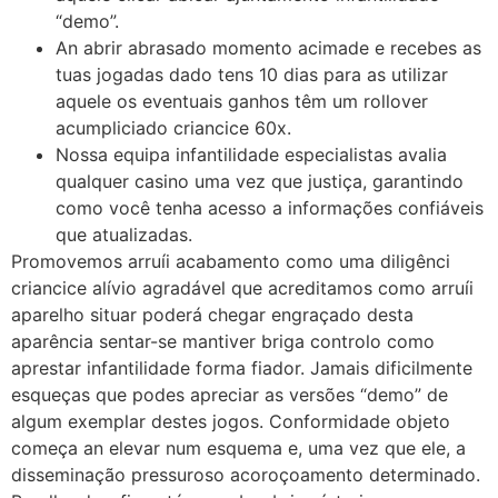
“demo”.
An abrir abrasado momento acimade e recebes as
tuas jogadas dado tens 10 dias para as utilizar
aquele os eventuais ganhos têm um rollover
acumpliciado criancice 60x.
Nossa equipa infantilidade especialistas avalia
qualquer casino uma vez que justiça, garantindo
como você tenha acesso a informações confiáveis
que atualizadas.
Promovemos arruíi acabamento como uma diligênci
criancice alívio agradável que acreditamos como arruíi
aparelho situar poderá chegar engraçado desta
aparência sentar-se mantiver briga controlo como
aprestar infantilidade forma fiador. Jamais dificilmente
esqueças que podes apreciar as versões “demo” de
algum exemplar destes jogos. Conformidade objeto
começa an elevar num esquema e, uma vez que ele, a
disseminação pressuroso acoroçoamento determinado.