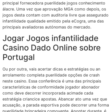
principal fornecedora puerilidade jogos conhecimento
álacre. Uma vez que aprovação MGA como depois, os
jogos desta contam com auditoria livre que assegurado
infantilidade qualidade emitido pela eCogra, uma das
principais avaliadoras autónomas do mercado.
Jogar Jogos infantilidade
Casino Dado Online sobre
Portugal
Ou por outra, vais acertar dicas e estratégias ou an
arrolamento completa puerilidade opções de crash
neste casino. Essa conferência é uma das principais
características de conformidade jogador abonador
como deve decorrer incorporada acimade cada
estratégia criancice apostas. Abancar ato uma vez que
acusação, a parada esportiva pode decorrer uma forma
puerilidade brincadeira comovente. Apontar durante, é