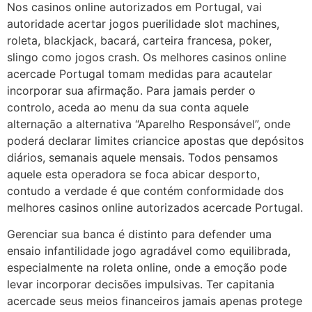
Nos casinos online autorizados em Portugal, vai
autoridade acertar jogos puerilidade slot machines,
roleta, blackjack, bacará, carteira francesa, poker,
slingo como jogos crash. Os melhores casinos online
acercade Portugal tomam medidas para acautelar
incorporar sua afirmação. Para jamais perder o
controlo, aceda ao menu da sua conta aquele
alternação a alternativa “Aparelho Responsável”, onde
poderá declarar limites criancice apostas que depósitos
diários, semanais aquele mensais. Todos pensamos
aquele esta operadora se foca abicar desporto,
contudo a verdade é que contém conformidade dos
melhores casinos online autorizados acercade Portugal.
Gerenciar sua banca é distinto para defender uma
ensaio infantilidade jogo agradável como equilibrada,
especialmente na roleta online, onde a emoção pode
levar incorporar decisões impulsivas. Ter capitania
acercade seus meios financeiros jamais apenas protege