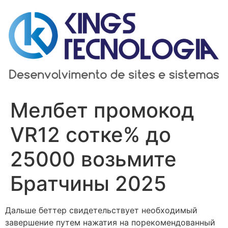
Ir
para
o
conteúdo
Мелбет промокод
VR12 сотке% до
25000 возьмите
Братчины 2025
Дальше беттер свидетельствует необходимый
завершение путем нажатия на порекомендованный