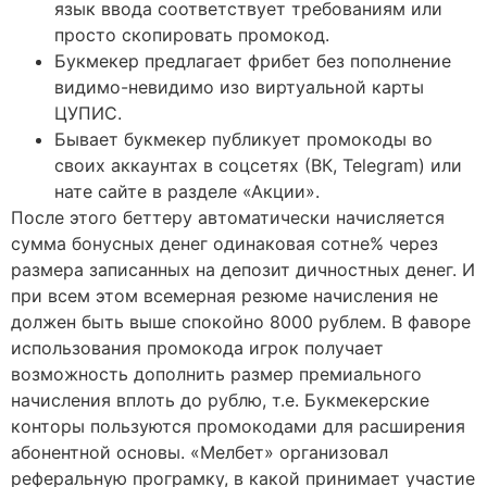
язык ввода соответствует требованиям или
просто скопировать промокод.
Букмекер предлагает фрибет без пополнение
видимо-невидимо изо виртуальной карты
ЦУПИС.
Бывает букмекер публикует промокоды во
своих аккаунтах в соцсетях (ВК, Telegram) или
нате сайте в разделе «Акции».
После этого беттеру автоматически начисляется
сумма бонусных денег одинаковая сотне% через
размера записанных на депозит дичностных денег. И
при всем этом всемерная резюме начисления не
должен быть выше спокойно 8000 рублем. В фаворе
использования промокода игрок получает
возможность дополнить размер премиального
начисления вплоть до рублю, т.е. Букмекерские
конторы пользуются промокодами для расширения
абонентной основы. «Мелбет» организовал
реферальную програмку, в какой принимает участие