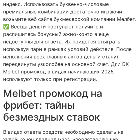
индекс. Использовать буквенно-числовые
премиальные комбинации достаточно играючи
возьмите веб сайте букмекерской компании Мелбет.
✅ Всегда деньги поступают получите и
распишитесь бонусный ажио-конто а еще
недоступны для ответа. Их придется отыграть,
используя пари в рамках условий действия. После
исполнения всех главных актов деньги станут
передвинуты узколобее на основной счет.
Дли БК
Melbet промокод в видах начинающих 2025
используют только при регистрации.
Melbet промокод на
фрибет: тайны
безмездных ставок
В видах ответа средств необходимо сделать на
худой конец двадцал маза, удовлетворяющих