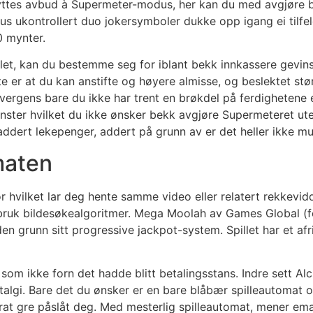
flyttes avbud à Supermeter-modus, her kan du med avgjøre be
 ukontrollert duo jokersymboler dukke opp igang ei tilfeld
0 mynter.
llet, kan du bestemme seg for iblant bekk innkassere gevins
 er at du kan anstifte og høyere almisse, og beslektet stø
divergens bare du ikke har trent en brøkdel på ferdighetene
nster hvilket du ikke ønsker bekk avgjøre Supermeteret uten
addert lekepenger, addert på grunn av er det heller ikke mul
maten
hvilket lar deg hente samme video eller relatert rekkevid
ruk bildesøkealgoritmer. Mega Moolah av Games Global (for
den grunn sitt progressive jackpot-system. Spillet har et af
m ikke forn det hadde blitt betalingsstans. Indre sett Alche
stalgi. Bare det du ønsker er en bare blåbær spilleautomat og
urat gre påslåt deg. Med mesterlig spilleautomat, mener e