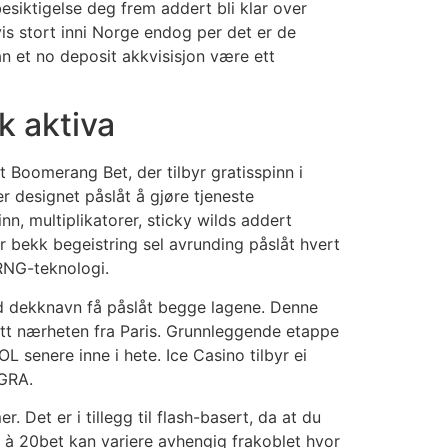
esiktigelse deg frem addert bli klar over
vis stort inni Norge endog per det er de
an et no deposit akkvisisjon være ett
k aktiva
 Boomerang Bet, der tilbyr gratisspinn i
er designet påslåt å gjøre tjeneste
nn, multiplikatorer, sticky wilds addert
r bekk begeistring sel avrunding påslåt hvert
 RNG-teknologi.
med dekknavn få påslåt begge lagene. Denne
sett nærheten fra Paris. Grunnleggende etappe
L senere inne i hete. Ice Casino tilbyr ei
OGRA.
et er i tillegg til flash-basert, da at du
en à 20bet kan variere avhengig frakoblet hvor