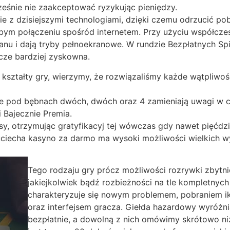
ześnie nie zaakceptować ryzykując pieniędzy.
z dzisiejszymi technologiami, dzięki czemu odrzucić pobie
bym połączeniu spośród internetem. Przy użyciu współc
kranu i dają tryby pełnoekranowe. W rundzie Bezpłatnych S
zcze bardziej zyskowna.
j kształty gry, wierzymy, że rozwiązaliśmy każde wątpliw
 pod bębnach dwóch, dwóch oraz 4 zamieniają uwagi w cał
 Bajecznie Premia.
y, otrzymując gratyfikacyj tej wówczas gdy nawet pięćdz
 uciecha kasyno za darmo ma wysoki możliwości wielkich 
Tego rodzaju gry prócz możliwości rozrywki zbytni
jakiejkolwiek bądź rozbieżności na tle kompletnyc
charakteryzuje się nowym problemem, pobraniem 
oraz interfejsem gracza. Giełda hazardowy wyróżn
bezpłatnie, a dowolną z nich omówimy skrótowo ni