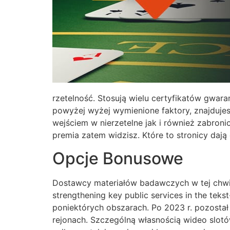
rzetelność. Stosują wielu certyfikatów gwar
powyżej wyżej wymienione faktory, znajduje
wejściem w nierzetelne jak i również zabro
premia zatem widzisz. Które to stronicy daj
Opcje Bonusowe
Dostawcy materiałów badawczych w tej chwil
strengthening key public services in the tek
poniektórych obszarach. Po 2023 r. pozostał
rejonach. Szczególną własnością wideo slotó