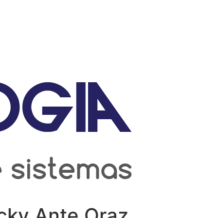
ocky Ante Oraz