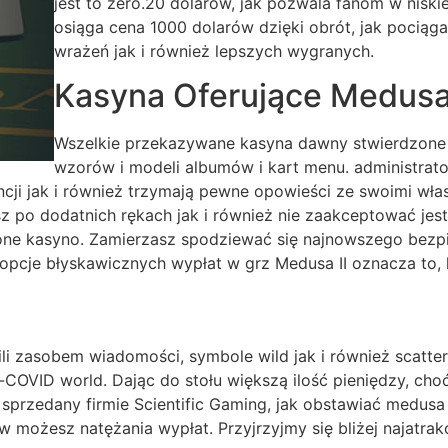
jest to zero.20 dolarów, jak pozwala fanom w nis
osiąga cena 1000 dolarów dzięki obrót, jak pocią
wrażeń jak i również lepszych wygranych.
Kasyna Oferujące Medusa 
Wszelkie przekazywane kasyna dawny stwierdzone 
wzorów i modeli albumów i kart menu. administra
ancji jak i również trzymają pewne opowieści ze swoimi w
sz po dodatnich rękach jak i również nie zaakceptować je
nione kasyno. Zamierzasz spodziewać się najnowszego be
ą opcje błyskawicznych wypłat w grz Medusa II oznacza to,
i zasobem wiadomości, symbole wild jak i również scatter
st-COVID world. Dając do stołu większą ilość pieniędzy, ch
 sprzedany firmie Scientific Gaming, jak obstawiać medusa
w możesz natężania wypłat. Przyjrzyjmy się bliżej najatra