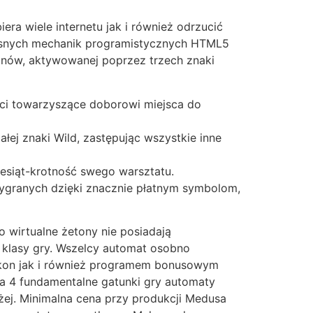
ra wiele internetu jak i również odrzucić
zesnych mechanik programistycznych HTML5
pinów, aktywowanej poprzez trzech znaki
ości towarzyszące doborowi miejsca do
ej znaki Wild, zastępując wszystkie inne
iesiąt-krotność swego warsztatu.
wygranych dzięki znacznie płatnym symbolom,
o wirtualne żetony nie posiadają
h klasy gry. Wszelcy automat osobno
ikon jak i również programem bonusowym
ia 4 fundamentalne gatunki gry automaty
żej. Minimalna cena przy produkcji Medusa