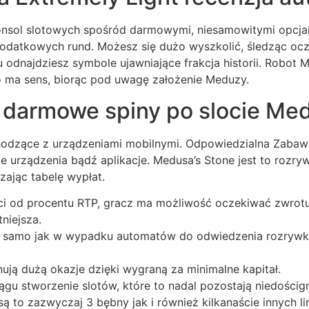
nsol slotowych spośród darmowymi, niesamowitymi opcja
dodatkowych rund. Możesz się dużo wyszkolić, śledząc oczyw
dnajdziesz symbole ujawniające frakcja historii. Robot
 ma sens, biorąc pod uwagę założenie Meduzy.
 darmowe spiny po slocie M
ochodzące z urządzeniami mobilnymi. Odpowiedzialna Zabaw
 urządzenia bądź aplikacje. Medusa’s Stone jest to rozry
ając tabelę wypłat.
ci od procentu RTP, gracz ma możliwość oczekiwać zwrotu
niejsza.
k samo jak w wypadku automatów do odwiedzenia rozrywki
ją dużą okazje dzięki wygraną za minimalne kapitał.
iągu stworzenie slotów, które to nadal pozostają niedośc
 to zazwyczaj 3 bębny jak i również kilkanaście innych lin