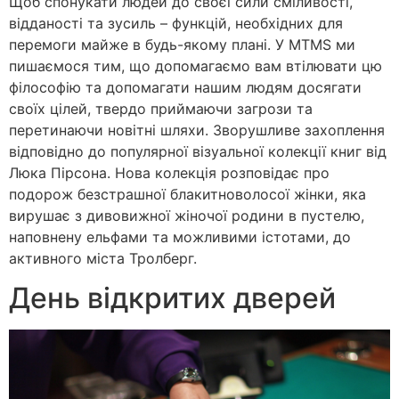
Щоб спонукати людей до своєї сили сміливості,
відданості та зусиль – функцій, необхідних для
перемоги майже в будь-якому плані. У MTMS ми
пишаємося тим, що допомагаємо вам втілювати цю
філософію та допомагати нашим людям досягати
своїх цілей, твердо приймаючи загрози та
перетинаючи новітні шляхи. Зворушливе захоплення
відповідно до популярної візуальної колекції книг від
Люка Пірсона. Нова колекція розповідає про
подорож безстрашної блакитноволосої жінки, яка
вирушає з дивовижної жіночої родини в пустелю,
наповнену ельфами та можливими істотами, до
активного міста Тролберг.
День відкритих дверей