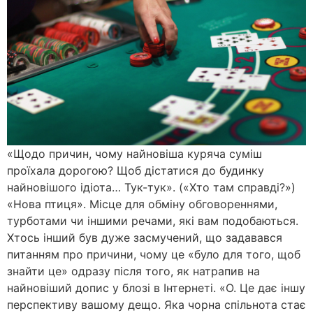
«Щодо причин, чому найновіша куряча суміш
проїхала дорогою? Щоб дістатися до будинку
найновішого ідіота… Тук-тук». («Хто там справді?»)
«Нова птиця». Місце для обміну обговореннями,
турботами чи іншими речами, які вам подобаються.
Хтось інший був дуже засмучений, що задавався
питанням про причини, чому це «було для того, щоб
знайти це» одразу після того, як натрапив на
найновіший допис у блозі в Інтернеті. «О. Це дає іншу
перспективу вашому дещо. Яка чорна спільнота стає