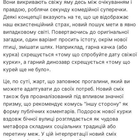
Вони викривають свіжу яму десь між очікуванням і
правдою, роблячи секунду комедійної суперечки.
Деякі концепції вказують на те, що це відображає
наш екзистенційний страх, новий пошук мети в явно
випадковому світі. Повертаючись до оригінальної
загадки, один варіант просить істоту, окрім нової
птиці, змішати шлях. Наприклад, гарна качка (або
курка) схрещується «тому що спробуйте дату свіжої
курки», а гарний динозавр схрещується «тому що
курей ще не було».
Це, по суті, жарт, що заповнює прогалини, який ви
можете адаптувати до своїх потреб. Новий сміх
також був проаналізований під впливом значної
призму, що рекомендує комусь "іншу сторону" як
форму публічних коментарів. Подорож нової курки
вздовж бічної вулиці розглядається як чудова
метафора складних соціальних традицій або
перетину меж. У цій інтерпретації новий сміх