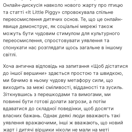
Онлайн-дискусія навколо нового жарту про птицю
та статті «It Little Piggy» спровокувала спільне
переосмислення дитячих основ. Те, що це онлайн-
явище демонструє, як соціальні мережі також
можуть бути чудовим стимулом для культурного
переосмислення, спростовувати уявлення та
спонукати нас розглядати щось загальне в іншому
світлі.
Хоча антична відповідь на запитання «Щоб дістатися
до іншої вершини» здається простою та швидкою,
ми бачимо в ньому чудову метафору сили, що
виходить за межі сміливості, відданості та зусиль.
Зіткнувшись з перешкодами та вимогами, ми
повинні бути готові долати загрози, а потім
вдаватися до складної поведінки, щоб досягти
власних бажань. Однак деякі люди вважають такі
уявлення вражаючими, інші ж вважають, що новий
жарт і дитячі віршики ніколи не мали на меті