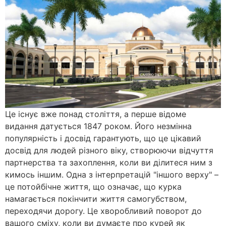
Це існує вже понад століття, а перше відоме
видання датується 1847 роком. Його незмінна
популярність і досвід гарантують, що це цікавий
досвід для людей різного віку, створюючи відчуття
партнерства та захоплення, коли ви ділитеся ним з
кимось іншим. Одна з інтерпретацій "іншого верху" –
це потойбічне життя, що означає, що курка
намагається покінчити життя самогубством,
переходячи дорогу. Це хворобливий поворот до
вашого сміху, коли ви думаєте про курей як