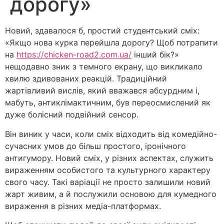
дорогу»
Новий, здавалося б, простий студентський сміх:
«Якщо нова курка перейшла дорогу? Щоб потрапити
на
https://chicken-road2.com.ua/
інший бік?»
нещодавно зник з темного екрану, що викликало
хвилю здивованих реакцій.
Традиційний
жартівливий вислів, який вважався абсурдним і,
мабуть, антиклімактичним, був переосмислений як
дуже болісний подвійний сенсор.
Він виник у часи, коли сміх відходить від комедійно-
сучасних умов до більш простого, іронічного
антигумору. Новий сміх, у різних аспектах, служить
вираженням особистого та культурного характеру
свого часу. Такі варіації не просто залишили новий
жарт живим, а й послужили основою для кумедного
вираження в різних медіа-платформах.