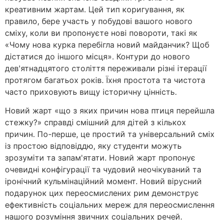
креативним жартам. Цей тип коригування, як
правило, бере участь у побудові вашого нового
сміху, коли ви пропонуєте нові повороти, такі як
«Чому нова курка перебігла новий майданчик? Щоб
дістатися до іншого місця». Контури до нового
дев'ятнадцятого століття переживали різні ітерації
протягом багатьох років. Їхня простота та чистота
часто приховують вищу історичну цінність.
Новий жарт «що з яких причин нова птиця перейшла
стежку?» справді смішний для дітей з кількох
причин. По-перше, це простий та універсальний сміх
із простою відповіддю, яку студенти можуть
зрозуміти та запам'ятати. Новий жарт пропонує
очевидні конфігурації та чудовий неочікуваний та
іронічний кульмінаційний момент. Новий вірусний
подарунок цих переосмислених рим демонструє
ефективність соціальних мереж для переосмислення
нашого розуміння звичних соціальних речей.