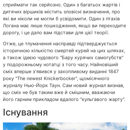
сприймати так серйозно. Один з багатьох жартів і
дитячих віршиків містить зловісні визначення, про
які ви ніколи не могли б усвідомити. Один з птахів
Логана має лише пошкодження, якщо ви переходите
дорогу, і це дало вам підстави для цієї теорії.
Отже, це тлумачення насправді підтверджується
історичною кількістю смертей курей на цих шляхах,
а також ідеєю чудового "Бару курячих самогубств"
у подорожньому нотатці з того часу. Найновіший
сміх вперше з'явився у захопливому виданні 1847
року "The newest Knickerbocker", щомісячного
журналу Нью-Йорк Таун. Сам новий журнал визнав,
що сміх не був таким вже й смішним, вважаючи
його гарним прикладом вдалого "кульгавого жарту".
Існування