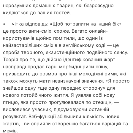
нерозумних домашніх тварин, які безрозсудно
кидаються до ваших гостей.
«— чітка відповідь: «Щоб потрапити на інший бік» —
це просто анти-сміх, схоже. Багато онлайн-
користувачів щойно помітили, що один із
найзастаріліших сміхів в англійському коді — це
спроба творчого, екзистенційного подвійного сенсу.
Теорія про те, що дійсно ідентифікований жарт
насправді продає гарні морбидні риси спіну,
призводить до розмов про інші молодіжні рими, які
також можуть мати невизначені значення. «Я просто
знайшов одну «ще одну передню сторону» для
нового потойбічного життя. Я уявляв собі нову
птицю, яка просто прогулювалася по стежці», —
висловився учасник, підсумовуючи останній
результат. Веб-функції збільшили кількість нових
жартів, і ви сприяли створенню багатьох варіацій та
мемів.