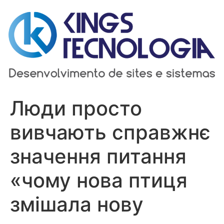
Ir
para
o
conteúdo
Люди просто
вивчають справжнє
значення питання
«чому нова птиця
змішала нову