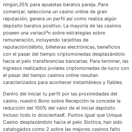
ningún,35% para apuestas baratos pareja. Para
comenzar, selecciona un casino online de gran
reputación, genera un perfil así­ como realiza algún
depósito baratos positivo. La mayoría de las casinos
poseen una variacií³n sobre estrategias sobre
remuneración, incluyendo tarjetitas de
reputación/débito, billeteras electrónicas, beneficios
con el pasar del tiempo criptomonedas desplazándolo
hacia el pelo transferencias bancarias. Para terminar, las
ingresos realizados joviales criptomonedas de lucro con
el pasar del tiempo casinos online resultan
caracterizados para acontecer instantáneos y fiables.
Dentro del iniciar tu perfil por las proximidades del
casino, nuestro Bono sobre Recepción te concede la
reducción del 100% del valor de el inicial depósito
incluso todo lo doscientas€. Puntos igual que Unique
Casino desplazándolo hacia el pelo Slottica, han sido
catalogados como 2 sobre las mejores casinos falto