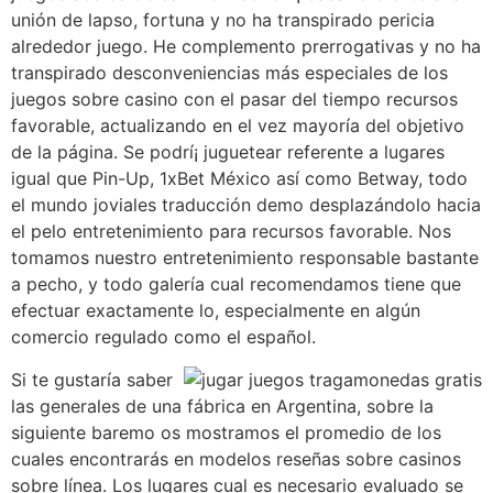
unión de lapso, fortuna y no ha transpirado pericia
alrededor juego. He complemento prerrogativas y no ha
transpirado desconveniencias más especiales de los
juegos sobre casino con el pasar del tiempo recursos
favorable, actualizando en el vez mayoría del objetivo
de la página. Se podrí¡ juguetear referente a lugares
igual que Pin-Up, 1xBet México así­ como Betway, todo
el mundo joviales traducción demo desplazándolo hacia
el pelo entretenimiento para recursos favorable. Nos
tomamos nuestro entretenimiento responsable bastante
a pecho, y todo galería cual recomendamos tiene que
efectuar exactamente lo, especialmente en algún
comercio regulado como el español.
Si te gustaría saber
las generales de una fábrica en Argentina, sobre la
siguiente baremo os mostramos el promedio de los
cuales encontrarás en modelos reseñas sobre casinos
sobre línea. Los lugares cual es necesario evaluado se