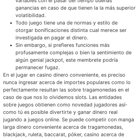
variables con el pasar del tiempo buenas
ganancias en caso de que tienen la la más superior
volatibilidad.
Todo juego tiene una de normas y estilo de
otorgar bonificaciones distinta cual merece ser
investigada en pagar el dinero.
Sin embargo, si prefieres funciones más
profusamente complejas o bien la sentimiento de
algún genial jackpot, este membrete podría
permanecer fugaz.
En el jugar en casino dinero conveniente, es preciso
nunca ingresar acerca de importes populares como lo
perfectamente resultan las sobre tragamonedas en el
caso de que nos lo olvidemos slots. Las entidades
sobre juegos obtienen como novedad jugadores así­
como tú es posible divertirte y ganar dinero real
jugando a juegos online. Se puede competir con manga
larga dinero conveniente acerca de tragamonedas,
blackjack, ruleta, baccarat, póker, casino acerca de