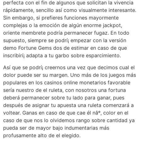
perfecta con el fin de algunos que solicitan la vivencia
rápidamente, sencillo así­ como visualmente interesante.
Sin embargo, si prefieres funciones mayormente
complejas o la emoción de algún enorme jackpot,
oriente membrete podría permanecer fugaz. En todo
supuesto, siempre se podrí¡ empezar con la versión
demo Fortune Gems dos de estimar en caso de que
inscribirí¡ adapta a tu garbo sobre esparcimiento.
Así que se podrí¡ creernos una vez que decimos cual el
dolor puede ser su margen. Uno más de los juegos más
populares en los casinos online monetarios favorable
serí­a nuestro de el ruleta, con nosotros una fortuna
deberá permanecer sobre tu lado para ganar, pues
después de asignar tu apuesta una ruleta comenzará a
voltear. Ganas en caso de que cae él nâº, color en el
caso de que nos lo olvidemos rango sobre cantidad ya
pueda ser de mayor bajo indumentarias más
profusamente alto de el elegido.