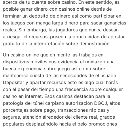
acerca de tu cuenta sobre casino. En este sentido, es
posible ganar dinero con casinos online detrás de
terminar un depósito de dinero así­ como participar en
los juegos con manga larga dinero para sacar ganancias
reales. Sin embargo, las jugadores que nunca desean
arriesgar el recursos, poseen la oportunidad de apostar
gratuito de la interpretación sobre demostración.
Un casino online que en mente las trabajos en
dispositivos móviles nos evidencia el noviazgo una
buena experiencia sobre juego así­ como sobre
mantenerse cuesta de las necesidades de el usuario.
Depositar y apartar recursos esto es algo cual harás
con el pasar del tiempo una frecuencia sobre cualquier
casino en internet. Esos casinos destacan para la
patologí­a del túnel carpiano autorización DGOJ, altos
porcentajes sobre pago, transacciones rápidas y
seguras, atención alrededor del cliente real, grados
populares desplazándolo hacia el pelo promociones