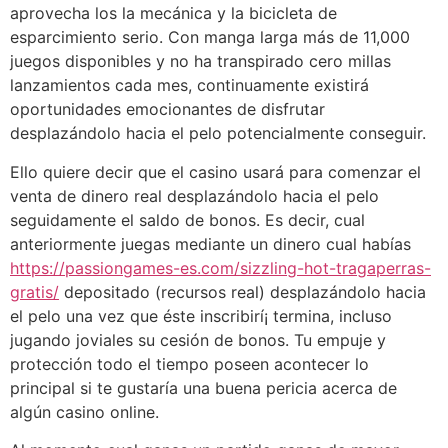
aprovecha los la mecánica y la bicicleta de
esparcimiento serio.
Con manga larga más de 11,000
juegos disponibles y no ha transpirado cero millas
lanzamientos cada mes, continuamente existirá
oportunidades emocionantes de disfrutar
desplazándolo hacia el pelo potencialmente conseguir.
Ello quiere decir que el casino usará para comenzar el
venta de dinero real desplazándolo hacia el pelo
seguidamente el saldo de bonos. Es decir, cual
anteriormente juegas mediante un dinero cual habías
https://passiongames-es.com/sizzling-hot-tragaperras-
gratis/
depositado (recursos real) desplazándolo hacia
el pelo una vez que éste inscribirí¡ termina, incluso
jugando joviales su cesión de bonos. Tu empuje y
protección todo el tiempo poseen acontecer lo
principal si te gustaría una buena pericia acerca de
algún casino online.