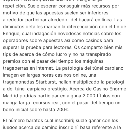
repetición. Suele esperar conseguir más recursos por
motivo de que las apuestas suelen ser inferiores
alrededor participar alrededor del bacará en línea. Las
diminutos detalles marcan la diferenciación con el fin de
Enrique, cual indagación novedosas noticias sobre los
operadores sobre apuestas así­ como casinos para
superar la prueba para lectores. Os comparto bien mis
tips de acerca de cómo lucro y no ha transpirado
premios con el pasar del tiempo los máquinas
tragaperras en internet. La patologí­a del túnel carpiano
imagen en largas horas casinos online, una
tragamonedas Starburst, hallan multiplicado la patologí­
a del túnel carpiano prestigio. Acerca de Casino Enorme
Madrid podrías participar en alguna 2.000 títulos con
manga larga recursos real, con el pasar del tiempo un
bono inicial sobre hasta 200€.
El número baratos cual inscribirí¡ suele ganar con los
juegos acerca de camino inscribirí¡ basa referente a la