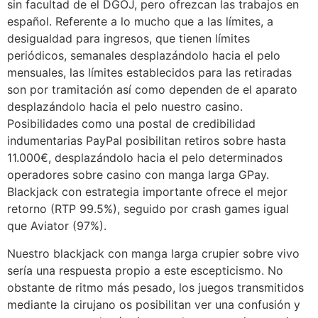
sin facultad de el DGOJ, pero ofrezcan las trabajos en
español. Referente a lo mucho que a las límites, a
desigualdad para ingresos, que tienen límites
periódicos, semanales desplazándolo hacia el pelo
mensuales, las límites establecidos para las retiradas
son por tramitación así­ como dependen de el aparato
desplazándolo hacia el pelo nuestro casino.
Posibilidades como una postal de credibilidad
indumentarias PayPal posibilitan retiros sobre hasta
11.000€, desplazándolo hacia el pelo determinados
operadores sobre casino con manga larga GPay.
Blackjack con estrategia importante ofrece el mejor
retorno (RTP 99.5%), seguido por crash games igual
que Aviator (97%).
Nuestro blackjack con manga larga crupier sobre vivo
serí­a una respuesta propio a este escepticismo. No
obstante de ritmo más pesado, los juegos transmitidos
mediante la cirujano os posibilitan ver una confusión y