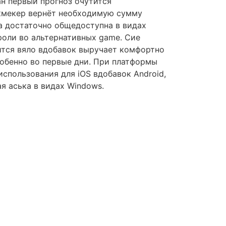
ан первый прогноз очутится
кмекер вернёт необходимую сумму
ка достаточно общедоступна в видах
роли во альтернативных game. Сие
тся вяло вдобавок выручает комфортно
собенно во первые дни. При платформы
спользования для iOS вдобавок Android,
я аська в видах Windows.