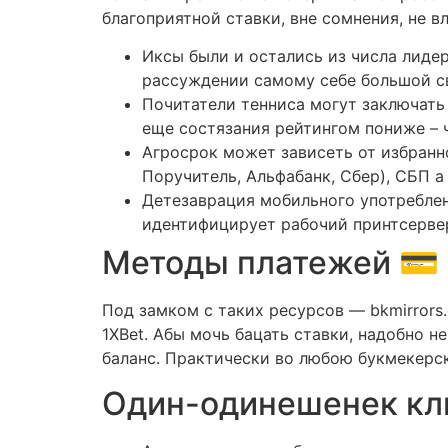
благоприятной ставки, вне сомнения, не вл
Иксы были и остались из числа лиде
рассуждении самому себе большой св
Почитатели тенниса могут заключать 
еще состязания рейтингом пониже –
Агросрок может зависеть от избранно
Поручитель, Альфабанк, Сбер), СБП а
Детезаврация мобильного употреблен
идентифицирует рабочий принтсервер
Методы платежей 💳
Под замком с таких ресурсов — bkmirrors
1XBet. Абы мочь бацать ставки, надобно н
баланс. Практически во любою букмекерск
Один-одинешенек кл