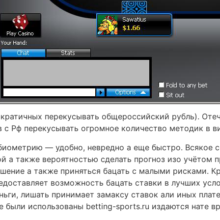
кратичных перекусывать общероссийский рубль). Отеч
в с Рф перекусывать огромное количество методик в в
 биометрию — удобно, невредно а еще быстро. Всякое
ой а также вероятностью сделать прогноз изо учётом 
ушение а также приняться бацать с малыми рисками. К
редоставляет возможность бацать ставки в лучших усл
ньги, лишать принимает замаксу ставок али иных плат
 были использованы betting-sports.ru издаются нате в