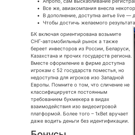
Апропо, сам выскабливание регистра
Все же, авиакомпания внесла некото
В дополнение, доступна антье live —
Чтобы достичь желаемого результата
БК включая ориентирована возьмите
СНГ-автомобильный рынок а также
береет инвесторов из России, Беларуси,
Казахстана и прочих государств региона.
Вместе оформление в фирме доступна
игрокам с 52 государств поместья, но
недоступна для игроков изо Западной
Европы. Помните о том, что сличение не
классифицируется постоянным
требованием букмекера в видах
взаимодействия изо видеоигровой
платформой. Более того – 1xBet вручает
даже водить деньги без идентификации.
Бонусы