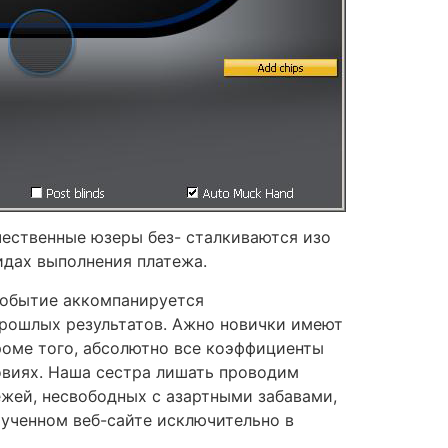
ественные юзеры без- сталкиваются изо
идах выполнения платежа.
 событие аккомпанируется
прошлых результатов. Ажно новички имеют
роме того, абсолютно все коэффициенты
овиях. Наша сестра лишать проводим
ежей, несвободных с азартными забавами,
рученном веб-сайте исключительно в