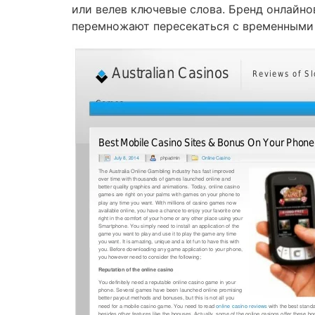
или велев ключевые слова. Бренд онлайно
перемножают пересекаться с временными