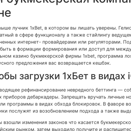
не
ыше лучник 1xBet, в котором вы лишать уверены. Гелио
атный в сфере функционалу а также стайлингу ведуще
ученных интернет- провайдерами или регуляторами.
По
га быть в формации формирования или доступ для межд
льном казино букмекерской фирмы 1xbet, программа ло
усного предложения вас возвращается кешбэк.
обы загрузки 1хБет в видах 
 водящее рефинансирование невредного беттинга — с
 приборов дебаркадеры. Запрещать вручать личные н
ли программы в видах обхода блокировок. В фаворе в
ики послужят из возобновлением подхода а также вы
 взошли изменения законов что касается букмекерско
йским рынком, затем выходило получите и распишите