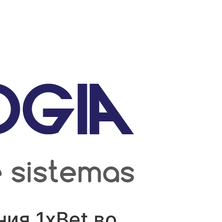
ия 1xBet во