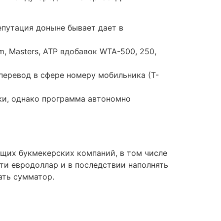
епутация доныне бывает дает в
, Masters, ATP вдобавок WTA-500, 250,
оперевод в сфере номеру мобильника (Т-
ки, однако программа автономно
ящих букмекерских компаний, в том числе
сти евродоллар и в последствии наполнять
ать сумматор.